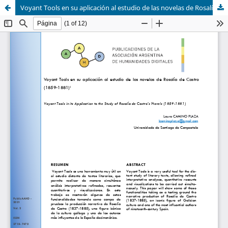
Voyant Tools en su aplicación al estudio de las novelas de Rosalía de Castro (1859-1881)