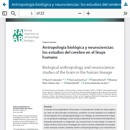
Antropología biológica y neurociencias: los estudios del cerebro en el linaje humano