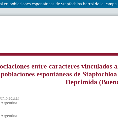
cial en poblaciones espontáneas de Stapfochloa berroi de la Pampa