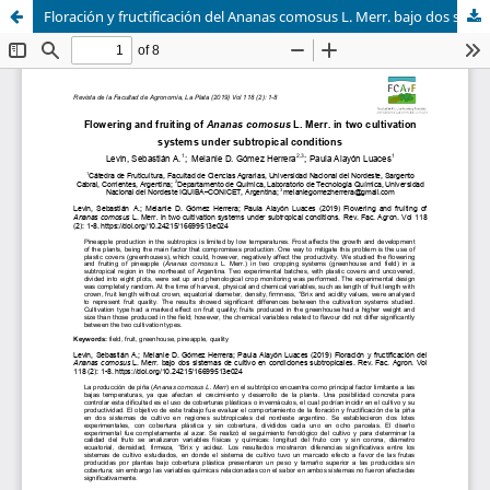
Floración y fructificación del Ananas comosus L. Merr. bajo dos sistemas de cultivo en condiciones subtropicales