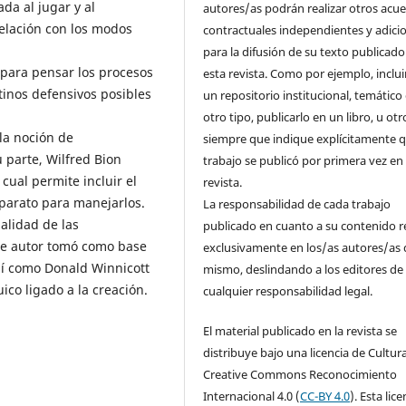
ada al jugar y al
autores/as podrán realizar otros acu
elación con los modos
contractuales independientes y adici
para la difusión de su texto publicado
 para pensar los procesos
esta revista. Como por ejemplo, inclui
stinos defensivos posibles
un repositorio institucional, temático
otro tipo, publicarlo en un libro, u otr
la noción de
siempre que indique explícitamente q
 parte, Wilfred Bion
trabajo se publicó por primera vez en
cual permite incluir el
revista.
aparato para manejarlos.
La responsabilidad de cada trabajo
alidad de las
publicado en cuanto a su contenido r
te autor tomó como base
exclusivamente en los/as autores/as 
sí como Donald Winnicott
mismo, deslindando a los editores de
ico ligado a la creación.
cualquier responsabilidad legal.
El material publicado en la revista se
distribuye bajo una licencia de Cultur
Creative Commons Reconocimiento
Internacional 4.0 (
CC-BY 4.0
). Esta lice