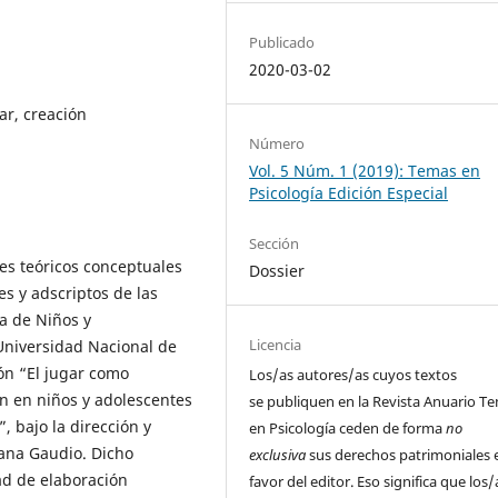
Publicado
2020-03-02
ar, creación
Número
Vol. 5 Núm. 1 (2019): Temas en
Psicología Edición Especial
Sección
es teóricos conceptuales
Dossier
s y adscriptos de las
ca de Niños y
Licencia
 Universidad Nacional de
ión “El jugar como
Los/as autores/as
cuyos textos
ón en niños y adolescentes
se publiquen en la
Revista Anuario T
, bajo la dirección y
en Psicología
ceden de
forma
no
xana Gaudio. Dicho
exclusiva
sus derechos patrimoniales 
ad de elaboración
favor del editor. Eso significa que los/