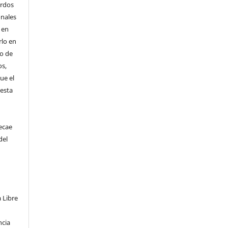
erdos
onales
 en
rlo en
 o de
os,
ue el
 esta
ecae
del
a Libre
ncia