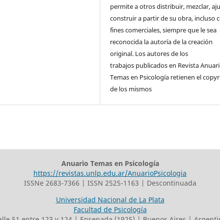
permite a otros distribuir, mezclar, aj
construir a partir de su obra, incluso 
fines comerciales, siempre que le sea
reconocida la autoría de la creación
original. Los autores de los
trabajos publicados en Revista Anuar
Temas en Psicología retienen el copyr
de los mismos
Anuario Temas en Psicología
https://revistas.unlp.edu.ar/AnuarioPsicologia
ISSNe 2683-7366 | ISSN 2525-1163 | Descontinuada
Universidad Nacional de La Plata
Facultad de Psicología
alle 51 entre 123 y 124 | Ensenada (1925) | Buenos Aires | Argenti