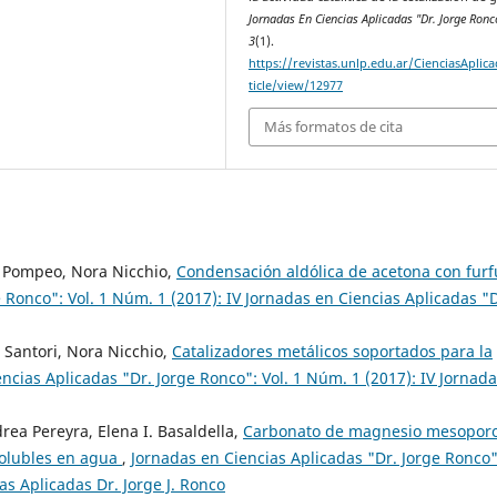
Jornadas En Ciencias Aplicadas "Dr. Jorge Ronc
3
(1).
https://revistas.unlp.edu.ar/CienciasAplic
ticle/view/12977
Más formatos de cita
o Pompeo, Nora Nicchio,
Condensación aldólica de acetona con furf
 Ronco": Vol. 1 Núm. 1 (2017): IV Jornadas en Ciencias Aplicadas "D
 Santori, Nora Nicchio,
Catalizadores metálicos soportados para la
ncias Aplicadas "Dr. Jorge Ronco": Vol. 1 Núm. 1 (2017): IV Jornad
ea Pereyra, Elena I. Basaldella,
Carbonato de magnesio mesopor
solubles en agua
,
Jornadas en Ciencias Aplicadas "Dr. Jorge Ronco"
as Aplicadas Dr. Jorge J. Ronco