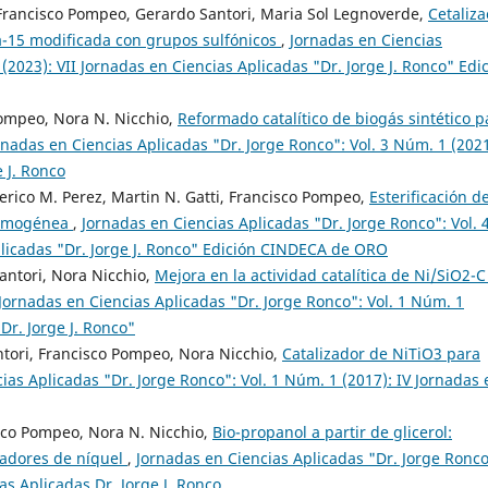
 Francisco Pompeo, Gerardo Santori, Maria Sol Legnoverde,
Cetaliza
ba-15 modificada con grupos sulfónicos
,
Jornadas en Ciencias
(2023): VII Jornadas en Ciencias Aplicadas "Dr. Jorge J. Ronco" Edi
Pompeo, Nora N. Nicchio,
Reformado catalítico de biogás sintético p
rnadas en Ciencias Aplicadas "Dr. Jorge Ronco": Vol. 3 Núm. 1 (2021
e J. Ronco
derico M. Perez, Martin N. Gatti, Francisco Pompeo,
Esterificación d
 homogénea
,
Jornadas en Ciencias Aplicadas "Dr. Jorge Ronco": Vol. 
plicadas "Dr. Jorge J. Ronco" Edición CINDECA de ORO
antori, Nora Nicchio,
Mejora en la actividad catalítica de Ni/SiO2-C
Jornadas en Ciencias Aplicadas "Dr. Jorge Ronco": Vol. 1 Núm. 1
Dr. Jorge J. Ronco"
ntori, Francisco Pompeo, Nora Nicchio,
Catalizador de NiTiO3 para
ias Aplicadas "Dr. Jorge Ronco": Vol. 1 Núm. 1 (2017): IV Jornadas 
isco Pompeo, Nora N. Nicchio,
Bio-propanol a partir de glicerol:
zadores de níquel
,
Jornadas en Ciencias Aplicadas "Dr. Jorge Ronco
as Aplicadas Dr. Jorge J. Ronco