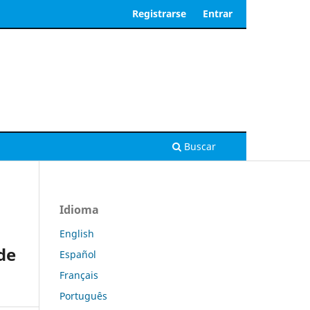
Registrarse
Entrar
Buscar
Idioma
English
de
Español
Français
Português