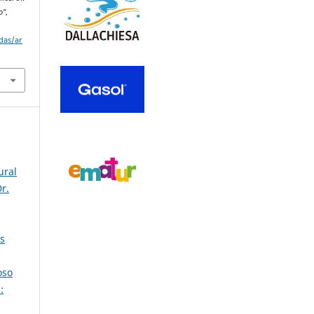
o"
,
adas/ar
ural
r.
as
oso
: