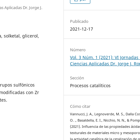
s Aplicadas Dr. Jorge J.
Publicado
2021-12-17
 solketal, glicerol,
Número
Vol. 3 Núm. 1 (2021): VI Jornadas
Ciencias Aplicadas Dr. Jorge J. R
Sección
grupos sulfónicos
Procesos catalíticos
 modificadas con Zr
tes.
Cómo citar
Vannucci, J. A., Legnoverde, M. S., Dalla Cos
O. ., Basaldella, E. I., Nicchio, N. N., & Pomp
(2021). Influencia de las propiedades ácida
texturales de materiales micro y mesopor
la actividad catalítica de la cetalización de g