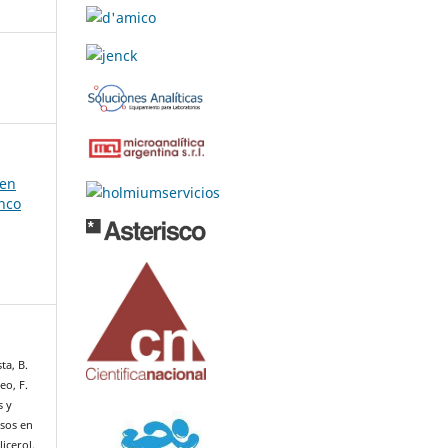
 en
onco
ta, B.
eo, F.
s y
osos en
licerol.