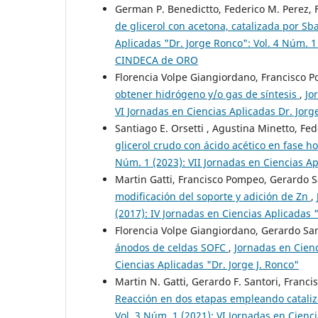
German P. Benedictto, Federico M. Perez,
de glicerol con acetona, catalizada por S
Aplicadas "Dr. Jorge Ronco": Vol. 4 Núm. 1 
CINDECA de ORO
Florencia Volpe Giangiordano, Francisco 
obtener hidrógeno y/o gas de síntesis
,
Jo
VI Jornadas en Ciencias Aplicadas Dr. Jorg
Santiago E. Orsetti , Agustina Minetto, Fe
glicerol crudo con ácido acético en fase
Núm. 1 (2023): VII Jornadas en Ciencias A
Martin Gatti, Francisco Pompeo, Gerardo S
modificación del soporte y adición de Zn
,
(2017): IV Jornadas en Ciencias Aplicadas "
Florencia Volpe Giangiordano, Gerardo Sa
ánodos de celdas SOFC
,
Jornadas en Cienc
Ciencias Aplicadas "Dr. Jorge J. Ronco"
Martin N. Gatti, Gerardo F. Santori, Franc
Reacción en dos etapas empleando catali
Vol. 3 Núm. 1 (2021): VI Jornadas en Cienci