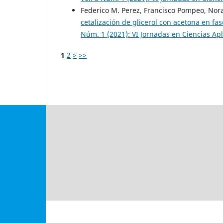
Federico M. Perez, Francisco Pompeo, Nor
cetalización de glicerol con acetona en fa
Núm. 1 (2021): VI Jornadas en Ciencias Apl
1
2
>
>>