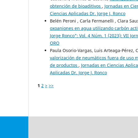
obtención de bioaditivos
,
Jornadas en Cien
Ciencias Aplicadas Dr. Jorge J. Ronco
Belén Peroni , Carla Fermanelli , Clara Sau
oxoaniones en agua utilizando carbón act
Jorge Ronco": Vol. 4 Núm. 1 (2023): VII Jo
ORO
Paula Osorio-Vargas, Luis Arteaga-Pérez, C
valorización de neumáticos fuera de uso med
de productos
,
Jornadas en Ciencias Aplica
Aplicadas Dr. Jorge J. Ronco
1
2
>
>>