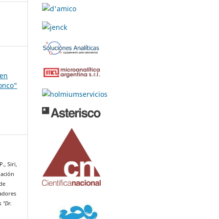
 en
Ronco"
., Siri,
igación
 de
zadores
 "Dr.