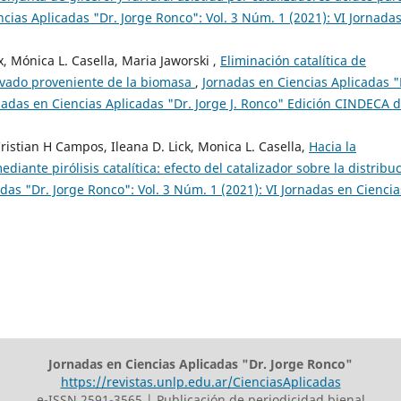
cias Aplicadas "Dr. Jorge Ronco": Vol. 3 Núm. 1 (2021): VI Jornada
x, Mónica L. Casella, Maria Jaworski ,
Eliminación catalítica de
ivado proveniente de la biomasa
,
Jornadas en Ciencias Aplicadas "
rnadas en Ciencias Aplicadas "Dr. Jorge J. Ronco" Edición CINDECA 
ristian H Campos, Ileana D. Lick, Monica L. Casella,
Hacia la
iante pirólisis catalítica: efecto del catalizador sobre la distribu
das "Dr. Jorge Ronco": Vol. 3 Núm. 1 (2021): VI Jornadas en Ciencia
Jornadas en Ciencias Aplicadas "Dr. Jorge Ronco"
https://revistas.unlp.edu.ar/CienciasAplicadas
e-ISSN 2591-3565 | Publicación de periodicidad bienal