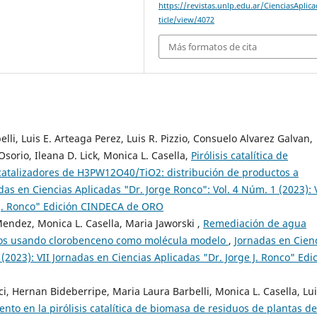
https://revistas.unlp.edu.ar/CienciasAplic
ticle/view/4072
Más formatos de cita
li, Luis E. Arteaga Perez, Luis R. Pizzio, Consuelo Alvarez Galvan,
orio, Ileana D. Lick, Monica L. Casella,
Pirólisis catalítica de
catalizadores de H3PW12O40/TiO2: distribución de productos a
das en Ciencias Aplicadas "Dr. Jorge Ronco": Vol. 4 Núm. 1 (2023): 
e J. Ronco" Edición CINDECA de ORO
Mendez, Monica L. Casella, Maria Jaworski ,
Remediación de agua
dos usando clorobenceno como molécula modelo
,
Jornadas en Cien
(2023): VII Jornadas en Ciencias Aplicadas "Dr. Jorge J. Ronco" Edi
i, Hernan Bideberripe, Maria Laura Barbelli, Monica L. Casella, Lui
ento en la pirólisis catalítica de biomasa de residuos de plantas de