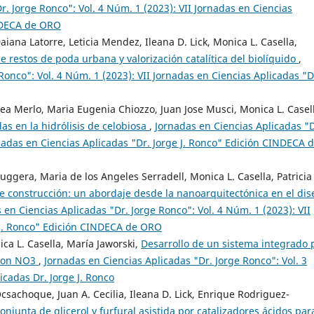
r. Jorge Ronco": Vol. 4 Núm. 1 (2023): VII Jornadas en Ciencias
INDECA de ORO
Daiana Latorre, Leticia Mendez, Ileana D. Lick, Monica L. Casella,
e restos de poda urbana y valorización catalítica del biolíquido
,
Ronco": Vol. 4 Núm. 1 (2023): VII Jornadas en Ciencias Aplicadas "D
drea Merlo, Maria Eugenia Chiozzo, Juan Jose Musci, Monica L. Casel
as en la hidrólisis de celobiosa
,
Jornadas en Ciencias Aplicadas "D
rnadas en Ciencias Aplicadas "Dr. Jorge J. Ronco" Edición CINDECA 
Ruggera, Maria de los Angeles Serradell, Monica L. Casella, Patricia
 construcción: un abordaje desde la nanoarquitectónica en el dis
 en Ciencias Aplicadas "Dr. Jorge Ronco": Vol. 4 Núm. 1 (2023): VII
e J. Ronco" Edición CINDECA de ORO
ca L. Casella, María Jaworski,
Desarrollo de un sistema integrado 
 con NO3
,
Jornadas en Ciencias Aplicadas "Dr. Jorge Ronco": Vol. 3
icadas Dr. Jorge J. Ronco
sachoque, Juan A. Cecilia, Ileana D. Lick, Enrique Rodriguez-
onjunta de glicerol y furfural asistida por catalizadores ácidos par