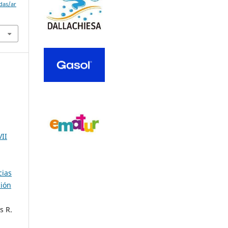
adas/ar
VII
cias
ción
s R.