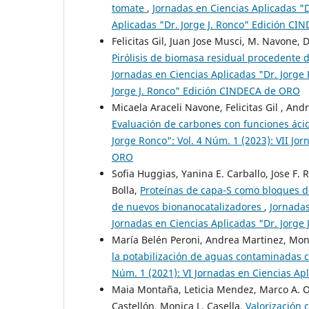
tomate
,
Jornadas en Ciencias Aplicadas "D
Aplicadas "Dr. Jorge J. Ronco" Edición C
Felicitas Gil, Juan Jose Musci, M. Navone, 
Pirólisis de biomasa residual procedente d
Jornadas en Ciencias Aplicadas "Dr. Jorge 
Jorge J. Ronco" Edición CINDECA de ORO
Micaela Araceli Navone, Felicitas Gil , An
Evaluación de carbones con funciones ácid
Jorge Ronco": Vol. 4 Núm. 1 (2023): VII Jo
ORO
Sofia Huggias, Yanina E. Carballo, Jose F. 
Bolla,
Proteínas de capa-S como bloques de
de nuevos bionanocatalizadores
,
Jornadas
Jornadas en Ciencias Aplicadas "Dr. Jorg
María Belén Peroni, Andrea Martinez, Moni
la potabilización de aguas contaminadas
Núm. 1 (2021): VI Jornadas en Ciencias Apl
Maia Montaña, Leticia Mendez, Marco A. Oc
Castellón, Monica L. Casella,
Valorización c