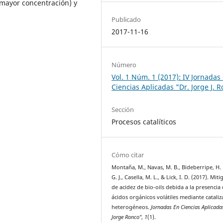
 mayor concentración) y
Publicado
2017-11-16
Número
Vol. 1 Núm. 1 (2017): IV Jornadas
Ciencias Aplicadas "Dr. Jorge J. 
Sección
Procesos catalíticos
Cómo citar
Montaña, M., Navas, M. B., Bideberripe, H. P
G. J., Casella, M. L., & Lick, I. D. (2017). Mit
de acidez de bio-oils debida a la presencia
ácidos orgánicos volátiles mediante catali
heterogéneos.
Jornadas En Ciencias Aplicadas
Jorge Ronco"
,
1
(1).