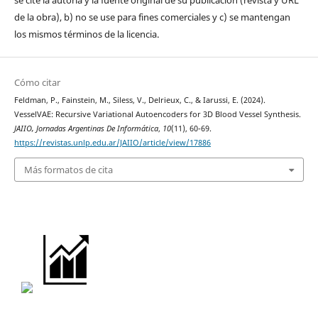
se cite la autoría y la fuente original de su publicación (revista y URL
de la obra), b) no se use para fines comerciales y c) se mantengan
los mismos términos de la licencia.
Cómo citar
Feldman, P., Fainstein, M., Siless, V., Delrieux, C., & Iarussi, E. (2024).
VesselVAE: Recursive Variational Autoencoders for 3D Blood Vessel Synthesis.
JAIIO, Jornadas Argentinas De Informática
,
10
(11), 60-69.
https://revistas.unlp.edu.ar/JAIIO/article/view/17886
Más formatos de cita