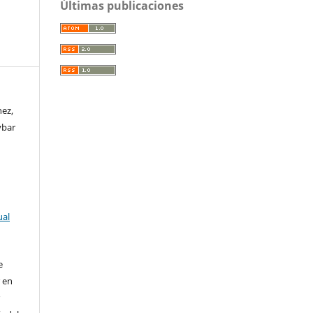
Últimas publicaciones
nez,
ybar
ual
e
r en
r