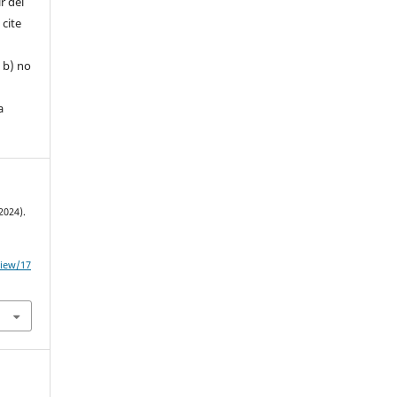
r del
 cite
, b) no
a
2024).
view/17