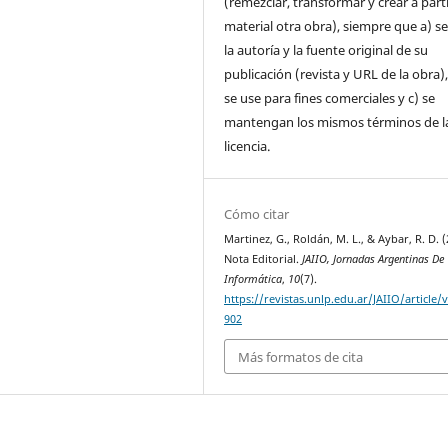
(remezclar, transformar y crear a parti
material otra obra), siempre que a) se
la autoría y la fuente original de su
publicación (revista y URL de la obra)
se use para fines comerciales y c) se
mantengan los mismos términos de l
licencia.
Cómo citar
Martinez, G., Roldán, M. L., & Aybar, R. D. (
Nota Editorial.
JAIIO, Jornadas Argentinas De
Informática
,
10
(7).
https://revistas.unlp.edu.ar/JAIIO/article/
902
Más formatos de cita