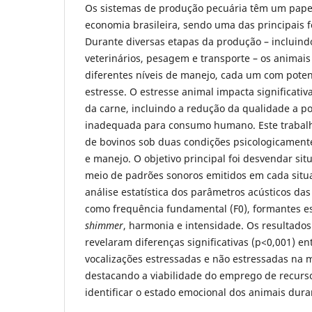
Os sistemas de produção pecuária têm um pape
economia brasileira, sendo uma das principais f
Durante diversas etapas da produção – incluin
veterinários, pesagem e transporte – os animai
diferentes níveis de manejo, cada um com poten
estresse. O estresse animal impacta significati
da carne, incluindo a redução da qualidade a po
inadequada para consumo humano. Este trabalh
de bovinos sob duas condições psicologicamente
e manejo. O objetivo principal foi desvendar sit
meio de padrões sonoros emitidos em cada situa
análise estatística dos parâmetros acústicos das
como frequência fundamental (F0), formantes es
shimmer
, harmonia e intensidade. Os resultados
revelaram diferenças significativas (p<0,001) e
vocalizações estressadas e não estressadas na 
destacando a viabilidade do emprego de recurso
identificar o estado emocional dos animais dura