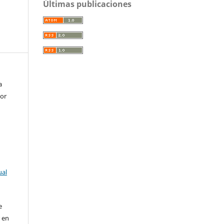
Últimas publicaciones
a
lor
ual
e
r en