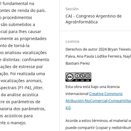
l fundamental na
Sección
ontes de renda do país.
CAI - Congreso Argentino de
do procedimentos
AgroInformática
s são submetidos a
cial para lhes causar
vamente as propriedades
Licencia
nto de torná-la
Derechos de autor 2024 Bryan Teixeir
o analisou vocalizações
Paiva, Ana Paula Lüdtke Ferreira, Nay
 distintas: confinamento
Bastiani Perez
uações de estresse por
ção. Foi realizada uma
 vocalizações animais,
Esta obra está bajo una licencia
pectrais (F1-F4),
jitter
,
internacional
Creative Commons
 da análise acústica
Atribución-NoComercial-CompartirIg
ntre os parâmetros de
4.0
.
maioria dos parâmetros,
s acústicos para
Acorde a estos términos, el material s
nte o manejo.
puede compartir (copiar y redistribui