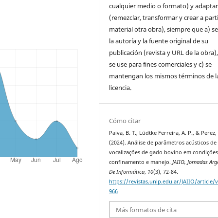
cualquier medio o formato) y adapta
(remezclar, transformar y crear a parti
material otra obra), siempre que a) se
la autoría y la fuente original de su
publicación (revista y URL de la obra)
se use para fines comerciales y c) se
mantengan los mismos términos de l
licencia.
Cómo citar
Paiva, B. T., Lüdtke Ferreira, A. P., & Perez,
(2024). Análise de parâmetros acústicos de
vocalizações de gado bovino em condições
confinamento e manejo.
JAIIO, Jornadas Arg
De Informática
,
10
(3), 72-84.
https://revistas.unlp.edu.ar/JAIIO/article/
966
Más formatos de cita