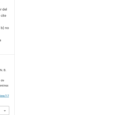
r
r del
 cite
, b) no
a
 N. B.
 de
entinas
view/17