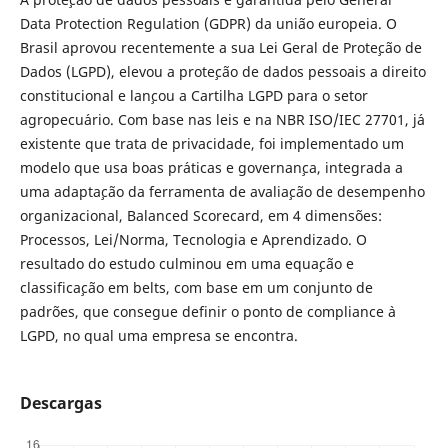
Data Protection Regulation (GDPR) da uni˜ao europeia. O
Brasil aprovou recentemente a sua Lei Geral de Prote¸c˜ao de
Dados (LGPD), elevou a prote¸c˜ao de dados pessoais a direito
constitucional e lan¸cou a Cartilha LGPD para o setor
agropecu´ario. Com base nas leis e na NBR ISO/IEC 27701, j´a
existente que trata de privacidade, foi implementado um
modelo que usa boas pr´aticas e governan¸ca, integrada a
uma adapta¸c˜ao da ferramenta de avalia¸c˜ao de desempenho
organizacional, Balanced Scorecard, em 4 dimens˜oes:
Processos, Lei/Norma, Tecnologia e Aprendizado. O
resultado do estudo culminou em uma equa¸c˜ao e
classifica¸c˜ao em belts, com base em um conjunto de
padr˜oes, que consegue definir o ponto de compliance `a
LGPD, no qual uma empresa se encontra.
Descargas