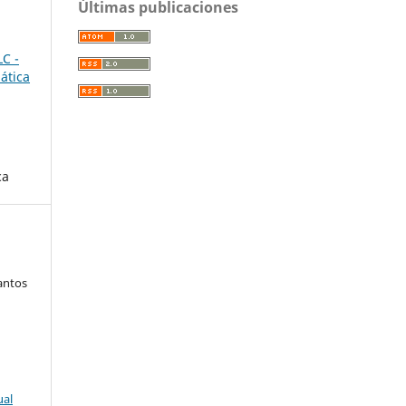
Últimas publicaciones
LC -
ática
ca
antos
ual