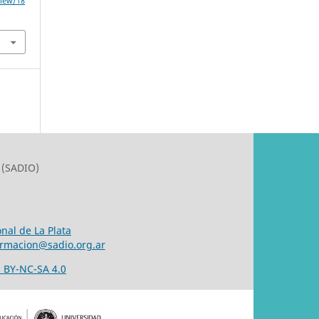
view/18
 (SADIO)
nal de La Plata
ormacion@sadio.org.ar
 BY-NC-SA 4.0