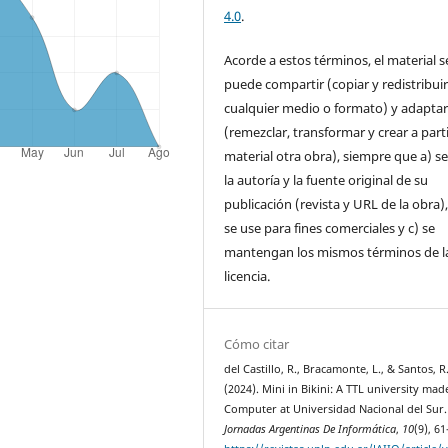
4.0
.
Acorde a estos términos, el material s
puede compartir (copiar y redistribui
cualquier medio o formato) y adapta
(remezclar, transformar y crear a parti
material otra obra), siempre que a) se
la autoría y la fuente original de su
publicación (revista y URL de la obra)
se use para fines comerciales y c) se
mantengan los mismos términos de l
licencia.
Cómo citar
del Castillo, R., Bracamonte, L., & Santos, R
(2024). Mini in Bikini: A TTL university mad
Computer at Universidad Nacional del Sur
Jornadas Argentinas De Informática
,
10
(9), 61