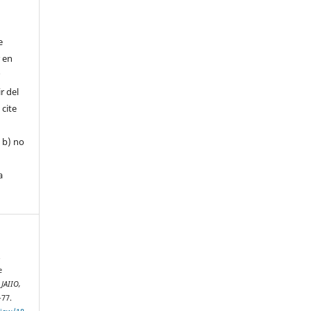
e
r en
r
r del
 cite
, b) no
a
.
e
.
JAIIO,
-77.