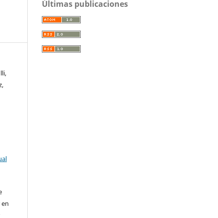
Últimas publicaciones
li,
z,
ual
e
r en
r