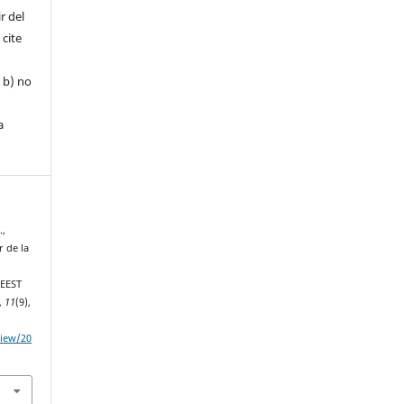
r del
 cite
, b) no
a
.,
r de la
 EEST
,
11
(9),
view/20