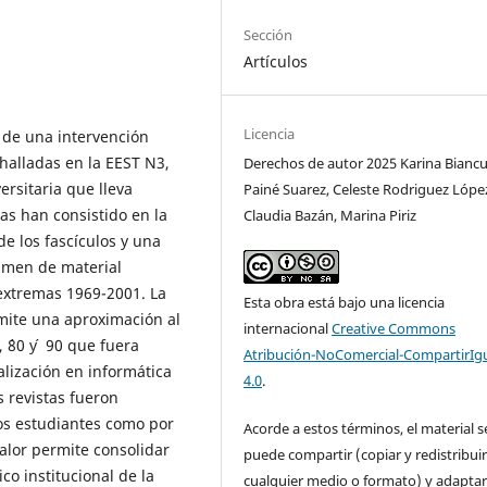
Sección
Artículos
Licencia
 de una intervención
 halladas en la EEST N3,
Derechos de autor 2025 Karina Biancul
ersitaria que lleva
Painé Suarez, Celeste Rodriguez Lópe
as han consistido en la
Claudia Bazán, Marina Piriz
de los fascículos y una
lumen de material
extremas 1969-2001. La
Esta obra está bajo una licencia
mite una aproximación al
internacional
Creative Commons
 ´80 y ́ 90 que fuera
Atribución-NoComercial-CompartirIg
alización en informática
4.0
.
s revistas fueron
los estudiantes como por
Acorde a estos términos, el material s
alor permite consolidar
puede compartir (copiar y redistribui
o institucional de la
cualquier medio o formato) y adapta