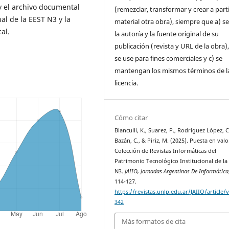
 y el archivo documental
(remezclar, transformar y crear a parti
nal de la EEST N3 y la
material otra obra), siempre que a) se
al.
la autoría y la fuente original de su
publicación (revista y URL de la obra)
se use para fines comerciales y c) se
mantengan los mismos términos de l
licencia.
Cómo citar
Bianculli, K., Suarez, P., Rodriguez López, C
Bazán, C., & Piriz, M. (2025). Puesta en valo
Colección de Revistas Informáticas del
Patrimonio Tecnológico Institucional de la
N3.
JAIIO, Jornadas Argentinas De Informática
114-127.
https://revistas.unlp.edu.ar/JAIIO/article/
342
Más formatos de cita