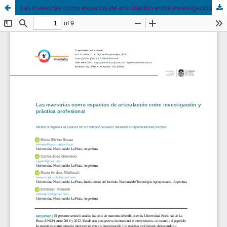
Las maestrías como espacios de articulación entre investigación y práctica profesional