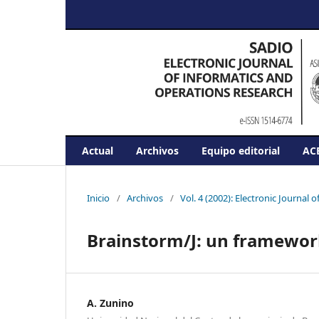
Actual
Archivos
Equipo editorial
AC
Inicio
/
Archivos
/
Vol. 4 (2002): Electronic Journal o
Brainstorm/J: un framework
A. Zunino