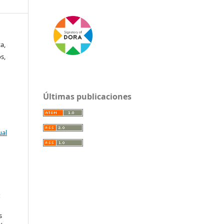
a,
s,
Últimas publicaciones
ual
:
s