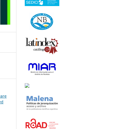
ware
ed