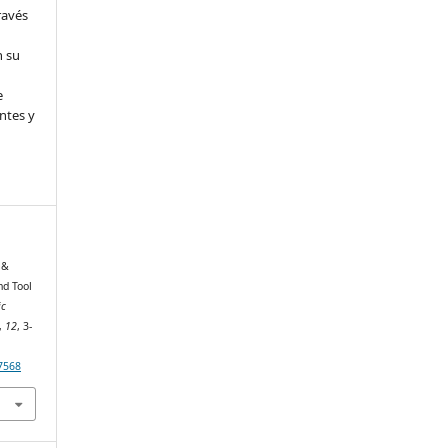
ravés
n su
e
ntes y
, &
nd Tool
ic
,
12
, 3-
17568