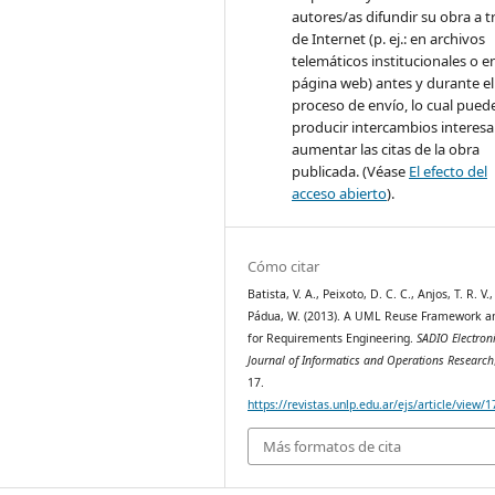
autores/as difundir su obra a t
de Internet (p. ej.: en archivos
telemáticos institucionales o e
página web) antes y durante el
proceso de envío, lo cual pued
producir intercambios interesa
aumentar las citas de la obra
publicada. (Véase
El efecto del
acceso abierto
).
Cómo citar
Batista, V. A., Peixoto, D. C. C., Anjos, T. R. V.
Pádua, W. (2013). A UML Reuse Framework a
for Requirements Engineering.
SADIO Electron
Journal of Informatics and Operations Research
17.
https://revistas.unlp.edu.ar/ejs/article/view/
Más formatos de cita