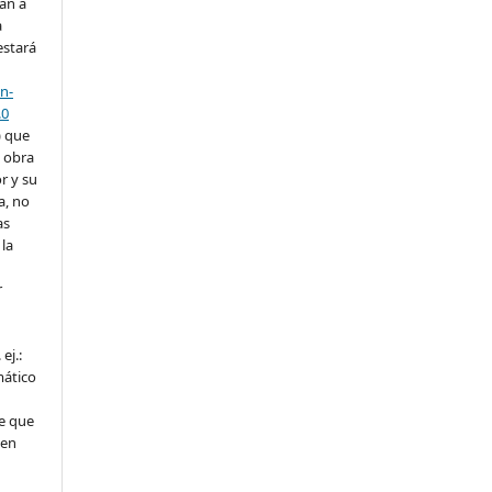
án a
a
estará
n-
.0
) que
a obra
r y su
a, no
as
la
r
ej.:
mático
e que
 en