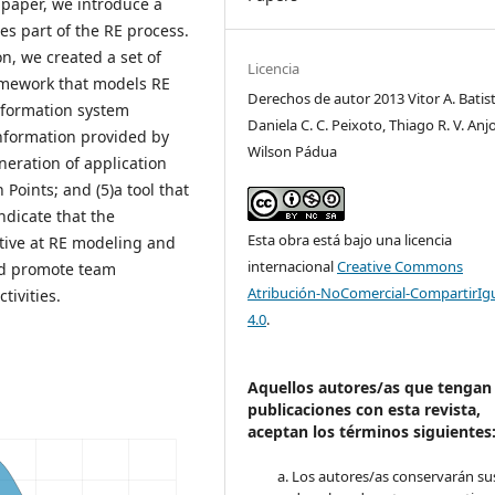
 paper, we introduce a
s part of the RE process.
n, we created a set of
Licencia
ramework that models RE
Derechos de autor 2013 Vitor A. Batist
information system
Daniela C. C. Peixoto, Thiago R. V. Anjo
 information provided by
Wilson Pádua
neration of application
 Points; and (5)a tool that
ndicate that the
Esta obra está bajo una licencia
tive at RE modeling and
internacional
Creative Commons
and promote team
Atribución-NoComercial-CompartirIg
tivities.
4.0
.
Aquellos autores/as que tengan
publicaciones con esta revista,
aceptan los términos siguientes
Los autores/as conservarán su