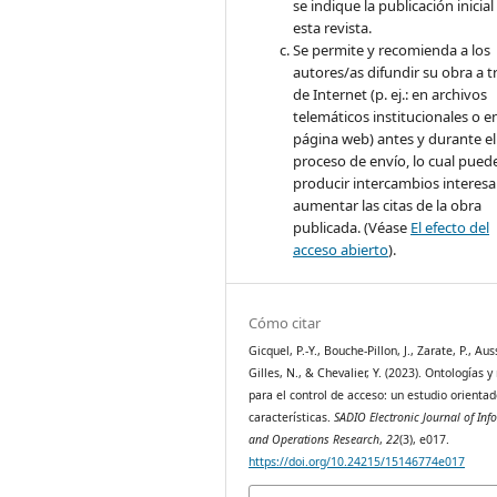
se indique la publicación inicial
esta revista.
Se permite y recomienda a los
autores/as difundir su obra a t
de Internet (p. ej.: en archivos
telemáticos institucionales o e
página web) antes y durante el
proceso de envío, lo cual pued
producir intercambios interesa
aumentar las citas de la obra
publicada. (Véase
El efecto del
acceso abierto
).
Cómo citar
Gicquel, P.-Y., Bouche-Pillon, J., Zarate, P., Au
Gilles, N., & Chevalier, Y. (2023). Ontologías y
para el control de acceso: un estudio orientad
características.
SADIO Electronic Journal of Inf
and Operations Research
,
22
(3), e017.
https://doi.org/10.24215/15146774e017