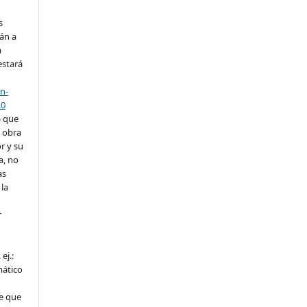
s
án a
a
estará
n-
.0
) que
a obra
r y su
a, no
as
la
r
ej.:
mático
e que