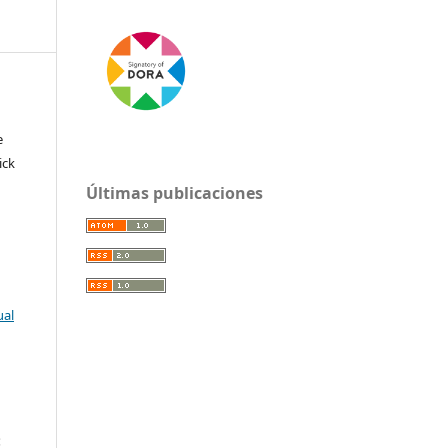
e
ick
Últimas publicaciones
ual
: