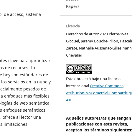
Papers
ol de acceso, sistema
Licencia
Derechos de autor 2023 Pierre-Yves
Gicquel, Jeremy Bouche-Pillon, Pascal
Zarate, Nathalie Aussenac-Gilles, Yann
Chevalier
tes clave para garantizar
os de recursos. La
ue hoy son estándares de
Esta obra está bajo una licencia
los servicios en la nube y
internacional
Creative Commons
specialmente pesados de
Atribución-NoComercial-CompartirIg
 a enfoques más flexibles
4.0
.
ologías de web semántica.
os enfoques semánticos.
 ofrece al lector una
Aquellos autores/as que tengan
publicaciones con esta revista,
s limitaciones.
aceptan los términos siguientes