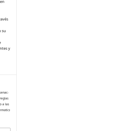
 en
ravés
n su
e
ntes y
ssenac-
 reglas
o a las
ormatics