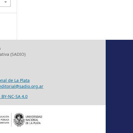
h
ativa (SADIO)
nal de La Plata
editorial@sadio.org.ar
 BY-NC-SA 4.0