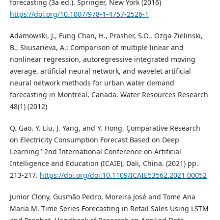
forecasting (3a ed.). Springer, New York (2016)
https://doi.org/10.1007/978-1-4757-2526-1
Adamowski, J., Fung Chan, H., Prasher, S.O., Ozga-Zielinski,
B., Sliusarieva, A.: Comparison of multiple linear and
nonlinear regression, autoregressive integrated moving
average, artificial neural network, and wavelet artificial
neural network methods for urban water demand
forecasting in Montreal, Canada. Water Resources Research
48(1) (2012)
Q. Gao, Y. Liu, J. Yang, and Y. Hong, Çomparative Research
on Electricity Consumption Forecast Based on Deep
Learning" 2nd International Conference on Artificial
Intelligence and Education (ICAIE), Dali, China. (2021) pp.
213-217.
https://doi.org/doi:10.1109/ICAIE53562.2021.00052
Junior Clony, Gusmão Pedro, Moreira José and Tome Ana
Maria M. Time Series Forecasting in Retail Sales Using LSTM