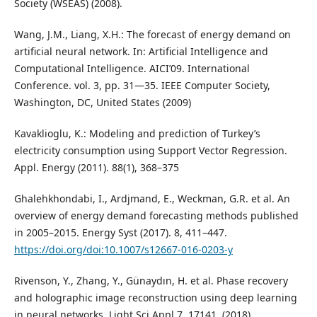
Society (WSEAS) (2008).
Wang, J.M., Liang, X.H.: The forecast of energy demand on
artificial neural network. In: Artificial Intelligence and
Computational Intelligence. AICI’09. International
Conference. vol. 3, pp. 31—35. IEEE Computer Society,
Washington, DC, United States (2009)
Kavaklioglu, K.: Modeling and prediction of Turkey’s
electricity consumption using Support Vector Regression.
Appl. Energy (2011). 88(1), 368–375
Ghalehkhondabi, I., Ardjmand, E., Weckman, G.R. et al. An
overview of energy demand forecasting methods published
in 2005–2015. Energy Syst (2017). 8, 411–447.
https://doi.org/doi:10.1007/s12667-016-0203-y
Rivenson, Y., Zhang, Y., Günaydın, H. et al. Phase recovery
and holographic image reconstruction using deep learning
in neural networks. Light Sci Appl 7, 17141. (2018)