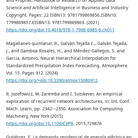
and Prophet. Handbook of Research on Applied Data
Science and Artificial Intelligence in Business and Industry
Copyright. Pages: 22 ISBN13: 9781799869856.ISBN10:
1799869857.EISBN13: 9781799869863. (2021)
https://doi.org/doi:10.4018/978-1-7998-6985-6.ch011
Magallanes-quintanar, R., Galván Tejada C., Galván Tejada,
J., and Gamboa-Rosales, H., and Méndez-Gallegos, S. and
Garcia, Antonio. Neural Hierarchical Interpolation for
Standardized Precipitation Index Forecasting. Atmosphere.
Vol. 15. Pages 912. (2024)
https://doi.org/=doi:10.3390/atmos15080912
R. Jozefowicz, W. Zaremba and I. Sutskever, An empirical
exploration of recurrent network architectures, in: Int. Conf.
Mach. Learn, pp. 2342-–2350. Association for Computing
Machinery, New York (2015)
https://doi.org/doi:10.1109/CVPR
. 2015.729876
Gutiérrez, E. La demanda residencial de energía eléctrica en