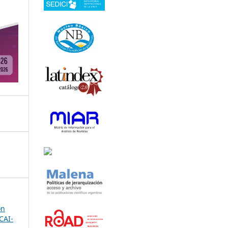
ón
CAI-