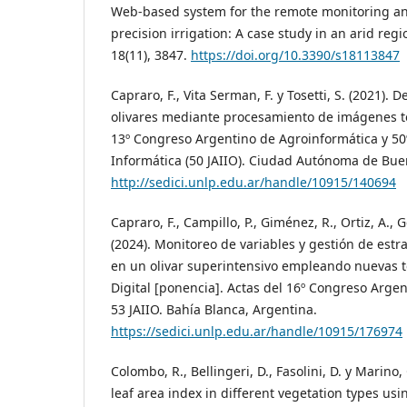
Web-based system for the remote monitoring 
precision irrigation: A case study in an arid reg
18(11), 3847.
https://doi.org/10.3390/s18113847
Capraro, F., Vita Serman, F. y Tosetti, S. (2021)
olivares mediante procesamiento de imágenes t
13º Congreso Argentino de Agroinformática y 50
Informática (50 JAIIO). Ciudad Autónoma de Bue
http://sedici.unlp.edu.ar/handle/10915/140694
Capraro, F., Campillo, P., Giménez, R., Ortiz, A., Ge
(2024). Monitoreo de variables y gestión de estra
en un olivar superintensivo empleando nuevas t
Digital [ponencia]. Actas del 16º Congreso Arge
53 JAIIO. Bahía Blanca, Argentina.
https://sedici.unlp.edu.ar/handle/10915/176974
Colombo, R., Bellingeri, D., Fasolini, D. y Marino, 
leaf area index in different vegetation types usi