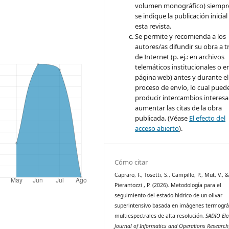
volumen monográfico) siempr
se indique la publicación inicial
esta revista.
Se permite y recomienda a los
autores/as difundir su obra a t
de Internet (p. ej.: en archivos
telemáticos institucionales o e
página web) antes y durante el
proceso de envío, lo cual pued
producir intercambios interesa
aumentar las citas de la obra
publicada. (Véase
El efecto del
acceso abierto
).
Cómo citar
Capraro, F., Tosetti, S., Campillo, P., Mut, V., 
Pierantozzi , P. (2026). Metodología para el
seguimiento del estado hídrico de un olivar
superintensivo basada en imágenes termográf
multiespectrales de alta resolución.
SADIO Ele
Journal of Informatics and Operations Research