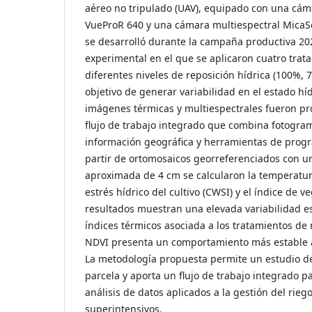
aéreo no tripulado (UAV), equipado con una cám
VueProR 640 y una cámara multiespectral MicaS
se desarrolló durante la campaña productiva 20
experimental en el que se aplicaron cuatro trat
diferentes niveles de reposición hídrica (100%, 
objetivo de generar variabilidad en el estado hídr
imágenes térmicas y multiespectrales fueron p
flujo de trabajo integrado que combina fotogram
información geográfica y herramientas de prog
partir de ortomosaicos georreferenciados con un
aproximada de 4 cm se calcularon la temperatura 
estrés hídrico del cultivo (CWSI) y el índice de 
resultados muestran una elevada variabilidad es
índices térmicos asociada a los tratamientos de 
NDVI presenta un comportamiento más estable a
La metodología propuesta permite un estudio det
parcela y aporta un flujo de trabajo integrado p
análisis de datos aplicados a la gestión del riego
superintensivos.