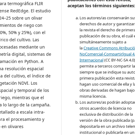
ara termográfica FLIR
aceptan los términos siguientes
ense RedEdge. El estudio
24–25 sobre un olivar
Los autores/as conservarán su
derechos de autor y garantizar
amientos de riego con
la revista el derecho de primer
70%, 50% y 25%), con el
publicación de su obra, el cuál 
ico del cultivo. Las
simultáneamente sujeto a
rocesadas mediante un
la
Creative Commons Atribució
etría digital, sistemas de
NoComercial-CompartirIgual 4
Internacional
(CC BY-NC-SA 4.0
ramación en Python. A
permite a terceros compartir l
a resolución espacial
siempre que se indique su auto
del cultivo, el índice de
primera publicación esta revist
vegetación NDVI. Los
hagan uso comercial de ella y l
pacial y temporal de los
obras derivadas de hagan bajo 
misma licencia.
riego, mientras que el
Los autores/as podrán adopta
 lo largo de la campaña.
otros acuerdos de licencia no
allado a escala intra-
exclusiva de distribución de la
ara el procesamiento y
versión de la obra publicada (p. 
 en olivares
depositarla en un archivo tele
institucional o publicarla en un