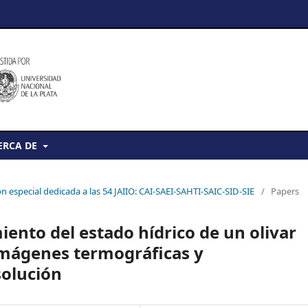
ERCA DE
ión especial dedicada a las 54 JAIIO: CAI-SAEI-SAHTI-SAIC-SID-SIE
/
Papers
ento del estado hídrico de un olivar
imágenes termográficas y
solución