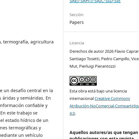
SAEI-SAHTI-SAIC-SID-SIE
Sección
Papers
o, termografía, agricultura
Licencia
Derechos de autor 2026 Flavio Caprar
Santiago Tosetti, Pedro Campillo, Vic
Mut, Pierluigi Pierantozzi
ye un desafío central en la
Esta obra está bajo una licencia
 áridas y semiáridas. En
internacional
Creative Commons
información confiable y
Atribución-NoComercial-CompartirIg
 En este trabajo se
4.0
.
el estado hídrico de un
enes termográficas y
Aquellos autores/as que tengan
mediante un vehículo
publicaciones con esta revista,