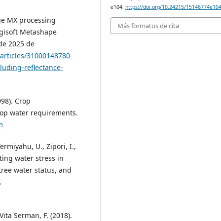
e104.
https://doi.org/10.24215/15146774e10
dge MX processing
Más formatos de cita
Agisoft Metashape
 de 2025 de
/articles/31000148780-
uding-reflectance-
1998). Crop
rop water requirements.
m
ermiyahu, U., Zipori, I.,
ating water stress in
 tree water status, and
.
 Vita Serman, F. (2018).