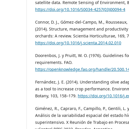
satellite data. Remote Sensing of Environment, 8
https://doi.org/10.1016/S0034-4257(03)00094-4
Connor, D. J., Gómez-del-Campo, M., Rousseaux, M.
(2014). Structure, management and productivity
orchards: A review. Scientia Horticulturae, 169, 
https://doi.org/10.1016/j.scienta.2014.02.010
Doorenbos, J. y Pruitt, W. O. (1976). Guidelines f
requirements. FAO.
https://openknowledge.fao.org/handle/20.500.1
Fernández, J. E. (2014). Understanding olive adap
as a tool to increase crop performance. Enviro
Botany, 103, 158–179.
https://doi.org/10.1016/j.
Giménez, R., Capraro, F., Campillo, P., Gentili, L. y
Análisis de la variabilidad espacial del estado hí
superintensivo. X Reunión de Trabajo en Proces