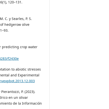
6(1), 120–131.
 C. y Searles, P. S.
 of hedgerow olive
71–93.
or predicting crop water
4283/f2430e
tation to abiotic stresses
nmental and Experimental
envexpbot.2013.12.003
 Pierantozzi, P. (2023).
drico en un olivar
amiento de la Información