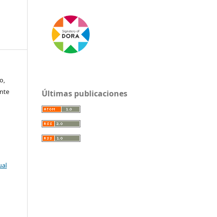
o,
ente
Últimas publicaciones
ual