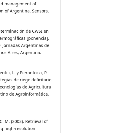
and management of
ion of Argentina. Sensors,
. Determinación de CWSI en
ermográficas [ponencia].
º Jornadas Argentinas de
nos Aires, Argentina.
ntili, L. y Pierantozzi, P.
tegias de riego deficitario
ecnologías de Agricultura
ntino de Agroinformática.
C. M. (2003). Retrieval of
ng high-resolution