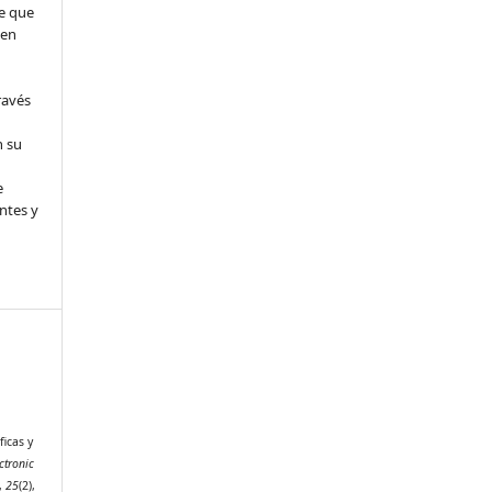
e que
 en
ravés
n su
e
ntes y
&
icas y
ctronic
,
25
(2),