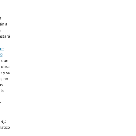
:
s
án a
a
estará
n-
.0
) que
a obra
r y su
a, no
as
la
r
ej.:
mático