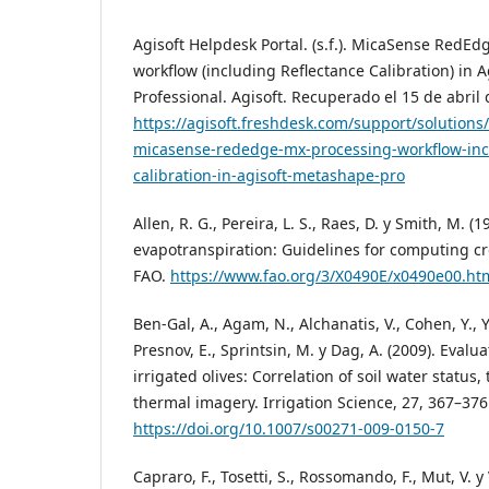
Agisoft Helpdesk Portal. (s.f.). MicaSense RedE
workflow (including Reflectance Calibration) in 
Professional. Agisoft. Recuperado el 15 de abril
https://agisoft.freshdesk.com/support/solutions
micasense-rededge-mx-processing-workflow-incl
calibration-in-agisoft-metashape-pro
Allen, R. G., Pereira, L. S., Raes, D. y Smith, M. (
evapotranspiration: Guidelines for computing c
FAO.
https://www.fao.org/3/X0490E/x0490e00.ht
Ben-Gal, A., Agam, N., Alchanatis, V., Cohen, Y., Y
Presnov, E., Sprintsin, M. y Dag, A. (2009). Evalu
irrigated olives: Correlation of soil water status,
thermal imagery. Irrigation Science, 27, 367–376
https://doi.org/10.1007/s00271-009-0150-7
Capraro, F., Tosetti, S., Rossomando, F., Mut, V. y