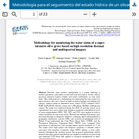
Metodología para el seguimiento del estado hídrico de un olivar superintensivo basada en imágenes termográficas y multiespectrales de alta resolución