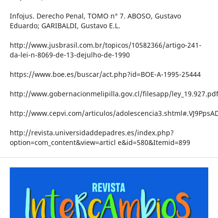
Infojus. Derecho Penal, TOMO n° 7. ABOSO, Gustavo
Eduardo; GARIBALDI, Gustavo E.L.
http://www.jusbrasil.com.br/topicos/10582366/artigo-241-
da-lei-n-8069-de-13-dejulho-de-1990
https://www.boe.es/buscar/act.php?id=BOE-A-1995-25444
http://www.gobernacionmelipilla.gov.cl/filesapp/ley_19.927.pd
http://www.cepvi.com/articulos/adolescencia3.shtml#.VJ9PpsA
http://revista.universidaddepadres.es/index.php?
option=com_content&view=articl e&id=580&Itemid=899