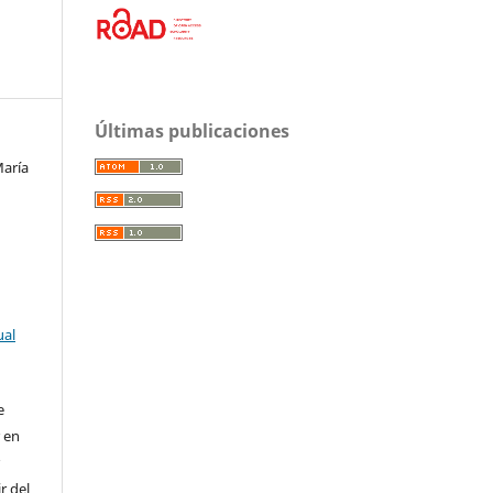
Últimas publicaciones
María
ual
e
r en
r
r del