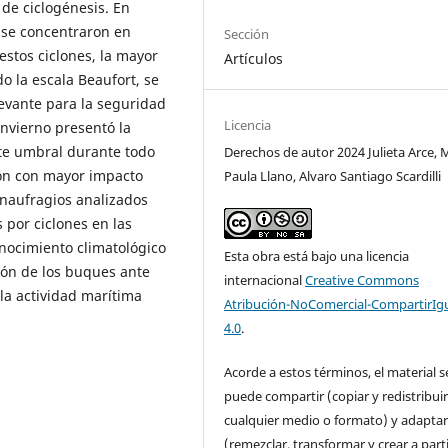
 de ciclogénesis. En
 se concentraron en
Sección
 estos ciclones, la mayor
Artículos
o la escala Beaufort, se
evante para la seguridad
Licencia
invierno presentó la
te umbral durante todo
Derechos de autor 2024 Julieta Arce, 
ión con mayor impacto
Paula Llano, Alvaro Santiago Scardilli
 naufragios analizados
 por ciclones en las
nocimiento climatológico
Esta obra está bajo una licencia
ión de los buques ante
internacional
Creative Commons
la actividad marítima
Atribución-NoComercial-CompartirIg
4.0
.
Acorde a estos términos, el material s
puede compartir (copiar y redistribui
cualquier medio o formato) y adapta
(remezclar, transformar y crear a parti