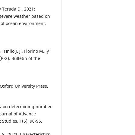
 y Terada D., 2021:
 severe weather based on
 of ocean environment.
Hnilo J. J., Fiorino M., y
R-2). Bulletin of the
Oxford University Press,
iew on determining number
Journal of Advance
tudies, 1(6), 90-95.
. A., 2021: Characteristics