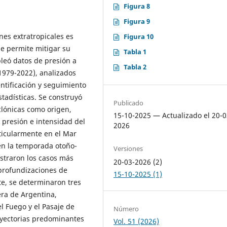
Figura 8
Figura 9
nes extratropicales es
Figura 10
ue permite mitigar su
Tabla 1
leó datos de presión a
Tabla 2
(1979-2022), analizados
ntificación y seguimiento
tadísticas. Se construyó
Publicado
iclónicas como origen,
15-10-2025 — Actualizado el 20-0
 presión e intensidad del
2026
rticularmente en el Mar
en la temporada otoño-
Versiones
istraron los casos más
20-03-2026 (2)
 profundizaciones de
15-10-2025 (1)
te, se determinaron tres
era de Argentina,
el Fuego y el Pasaje de
Número
rayectorias predominantes
Vol. 51 (2026)