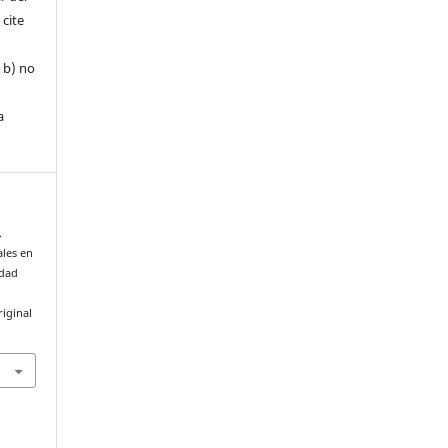
 cite
, b) no
a
.
ales en
idad
iginal