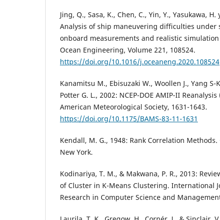
Jing, Q., Sasa, K., Chen, C., Yin, Y., Yasukawa, H.
Analysis of ship maneuvering difficulties under
onboard measurements and realistic simulation
Ocean Engineering, Volume 221, 108524.
https://doi.org/10.1016/j.oceaneng.2020.108524
Kanamitsu M., Ebisuzaki W., Woollen J., Yang S-K., 
Potter G. L., 2002: NCEP-DOE AMIP-II Reanalysis (
American Meteorological Society, 1631-1643.
https://doi.org/10.1175/BAMS-83-11-1631
Kendall, M. G., 1948: Rank Correlation Methods. 
New York.
Kodinariya, T. M., & Makwana, P. R., 2013: Rev
of Cluster in K-Means Clustering. International 
Research in Computer Science and Management S
Laurila, T. K., Gregow, H., Cornér, J., & Sinclair, V