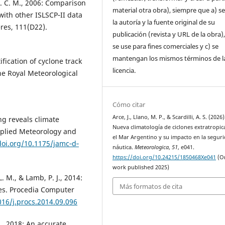
 A. C. M., 2006: Comparison
material otra obra), siempre que a) se
ith other ISLSCP‐II data
la autoría y la fuente original de su
res, 111(D22).
publicación (revista y URL de la obra)
se use para fines comerciales y c) se
mantengan los mismos términos de l
ification of cyclone track
licencia.
the Royal Meteorological
Cómo citar
Arce, J., Llano, M. P., & Scardilli, A. S. (2026)
ing reveals climate
Nueva climatología de ciclones extratropic
pplied Meteorology and
el Mar Argentino y su impacto en la segur
doi.org/10.1175/jamc‐d‐
náutica.
Meteorologica
,
51
, e041.
https://doi.org/10.24215/1850468Xe041
(Or
work published 2025)
. M., & Lamb, P. J., 2014:
Más formatos de cita
ones. Procedia Computer
016/j.procs.2014.09.096
 R., 2018: An accurate