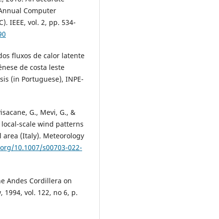
d Annual Computer
 IEEE, vol. 2, pp. 534-
90
dos fluxos de calor latente
ênese de costa leste
sis (in Portuguese), INPE-
Pisacane, G., Mevi, G., &
d local-scale wind patterns
 area (Italy). Meteorology
i.org/10.1007/s00703-022-
the Andes Cordillera on
1994, vol. 122, no 6, p.