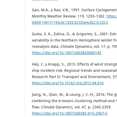
Gan, M.A., y Rao, V.B., 1991: Surface Cyclogenes
Monthly Weather Review. 119, 1293–1302.
https
0493(1991)119%3C1293:SCOSA%3E2.0.CO;2
Gulev, S. K., Zolina, O., & Grigoriev, S., 2001: Ext
variability in the Northern Hemisphere winter
reanalysis data. Climate Dynamics, vol. 17, p. 79
https://doi.org/10.1007/s003820000145
Heij, C. y Knapp, S., 2015: Effects of wind stren
ship incident risk: Regional trends and seasonal
Research Part D: Transport and Environment, 37,
https://doi.org/10.1016/j.trd.2015.04.016
Jiang, N., Qian, W., & Leung, J. C.‐H., 2016: The
combining the k‐means clustering method and lo
flow. Climate Dynamics, vol. 47, p. 2345-2359.
https://doi.org/10.1007/s00382‐015‐2967‐5