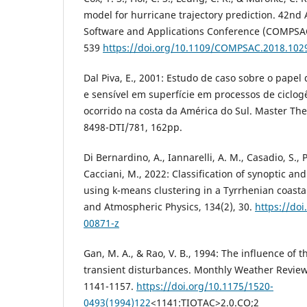
model for hurricane trajectory prediction. 42n
Software and Applications Conference (COMPSAC).
539
https://doi.org/10.1109/COMPSAC.2018.102
Dal Piva, E., 2001: Estudo de caso sobre o papel 
e sensível em superfície em processos de ciclog
ocorrido na costa da América do Sul. Master The
8498-DTI/781, 162pp.
Di Bernardino, A., Iannarelli, A. M., Casadio, S., 
Cacciani, M., 2022: Classification of synoptic an
using k-means clustering in a Tyrrhenian coastal
and Atmospheric Physics, 134(2), 30.
https://do
00871-z
Gan, M. A., & Rao, V. B., 1994: The influence of 
transient disturbances. Monthly Weather Review, 
1141-1157.
https://doi.org/10.1175/1520-
0493(1994)122
<1141:TIOTAC>2.0.CO;2