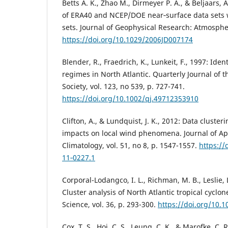
Betts A. K., Zhao M., Dirmeyer P. A., & Beljaars,
of ERA40 and NCEP/DOE near‐surface data sets w
sets. Journal of Geophysical Research: Atmosphe
https://doi.org/10.1029/2006JD007174
Blender, R., Fraedrich, K., Lunkeit, F., 1997: Ident
regimes in North Atlantic. Quarterly Journal of 
Society, vol. 123, no 539, p. 727-741.
https://doi.org/10.1002/qj.49712353910
Clifton, A., & Lundquist, J. K., 2012: Data cluster
impacts on local wind phenomena. Journal of A
Climatology, vol. 51, no 8, p. 1547-1557.
https://
11‐0227.1
Corporal-Lodangco, I. L., Richman, M. B., Leslie, L
Cluster analysis of North Atlantic tropical cycl
Science, vol. 36, p. 293-300.
https://doi.org/10.1
Cox, T. S., Hoi, C. S., Leung, C. K., & Marofke, C.