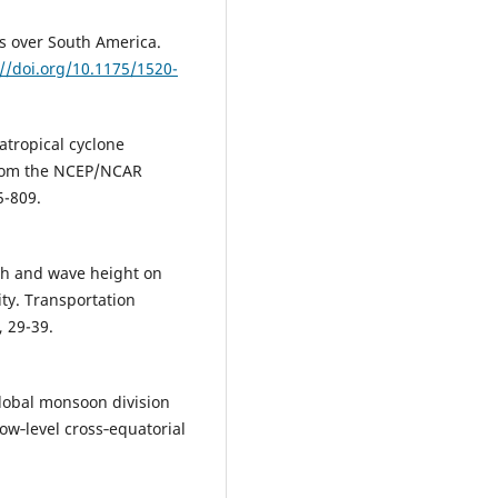
is over South America.
://doi.org/10.1175/1520-
ratropical cyclone
 from the NCEP/NCAR
5-809.
gth and wave height on
ity. Transportation
 29-39.
 global monsoon division
w‐level cross‐equatorial