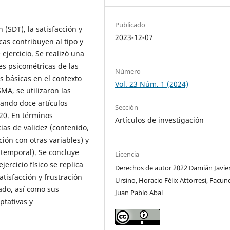
Publicado
 (SDT), la satisfacción y
2023-12-07
cas contribuyen al tipo y
ejercicio. Se realizó una
es psicométricas de las
Número
s básicas en el contexto
Vol. 23 Núm. 1 (2024)
SMA, se utilizaron las
cando doce artículos
Sección
20. En términos
Artículos de investigación
ias de validez (contenido,
ción con otras variables) y
d temporal). Se concluye
Licencia
ercicio físico se replica
Derechos de autor 2022 Damián Javie
tisfacción y frustración
Ursino, Horacio Félix Attorresi, Facu
nado, así como sus
Juan Pablo Abal
ptativas y