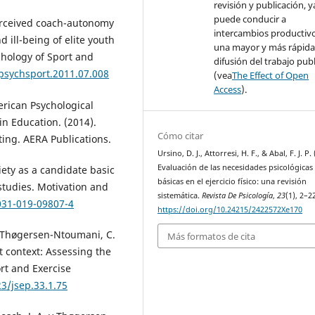
revisión y publicación, 
puede conducir a
 Perceived coach-autonomy
intercambios productivo
 ill-being of elite youth
una mayor y más rápid
chology of Sport and
difusión del trabajo pub
.psychsport.2011.07.008
(vea
The Effect of Open
Access
).
rican Psychological
n Education. (2014).
Cómo citar
ting. AERA Publications.
Ursino, D. J., Attorresi, H. F., & Abal, F. J. P.
Evaluación de las necesidades psicológicas
iety as a candidate basic
básicas en el ejercicio físico: una revisión
studies. Motivation and
sistemática.
Revista De Psicología
,
23
(1), 2–2
031-019-09807-4
https://doi.org/10.24215/2422572Xe170
y Thøgersen-Ntoumani, C.
Más formatos de cita
t context: Assessing the
ort and Exercise
23/jsep.33.1.75