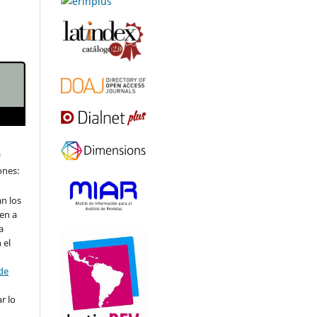
a
iones:
n los
en a
a
 el
 de
r lo