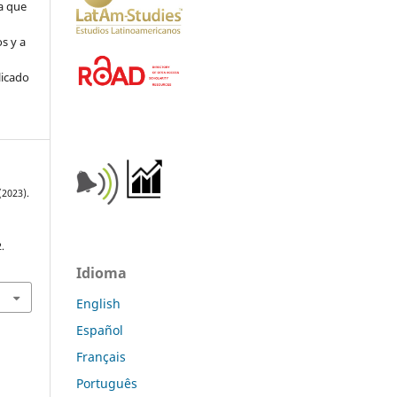
ya que
s y a
a
licado
 (2023).
2.
Idioma
English
Español
Français
Português