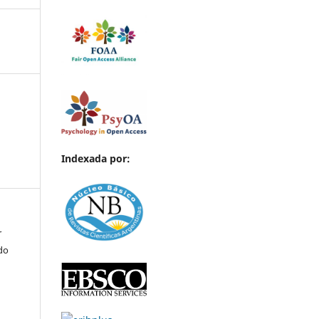
Indexada por:
r
ndo