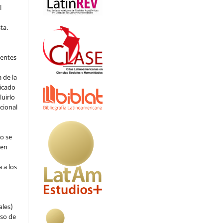
l
ta.
ientes
 de la
licado
luirlo
ucional
jo se
 en
 a los
ales)
eso de