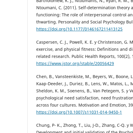
Bartholomew, K. J., Ntoumanis, N., Ryan, R. M., B
Ntoumani, C. (2011). Self-determination theory
functioning: The role of interpersonal control a
thwarting. Personality and Social Psychology Bul
https://doi.org/10.1177/0146167211413125
Caspersen, C. J., Powell, K. E. y Christenson, G. M.
exercise, and physical fitness: Definitions and di
related research. Public Health Reports, 100(2),
https://www.jstor.org/stable/20056429
Chen, B., Vansteenkiste, M., Beyers, W., Boone, L.
Kaap-Deeder, J., Duriez, B., Lens, W., Matos, L., M
Sheldon, K. M., Soenens, B., Van Petegem, S. y Ver
psychological need satisfaction, need frustrati
across four cultures. Motivation and Emotion, 39
https://doi.org/10.1007/s11031-014-9450-1
Chung, P- K., Zhong, T., Liu, J-D., Zhang, C-Q. y 
Development and initial validation of the Psycho