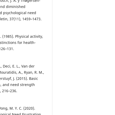
osch, J. A. y Thøgersen-
 and diminished
nd psychological need
letin, 37(11), 1459–1473.
 (1985). Physical activity,
stinctions for health-
 126–131.
, Deci, E. L., Van der
ouratidis, A., Ryan, R. M.,
stuyf, J. (2015). Basic
on, and need strength
, 216–236.
Wong, M. Y. C. (2020).
logical Need Frustration