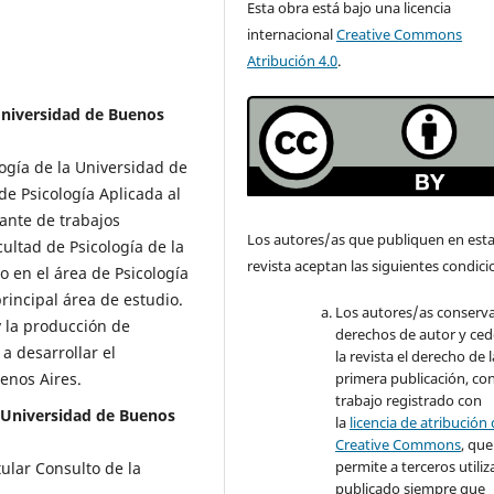
Esta obra está bajo una licencia
internacional
Creative Commons
Atribución 4.0
.
 Universidad de Buenos
logía de la Universidad de
de Psicología Aplicada al
nte de trabajos
Los autores/as que publiquen en est
cultad de Psicología de la
revista aceptan las siguientes condic
o en el área de Psicología
principal área de estudio.
Los autores/as conserva
y la producción de
derechos de autor y ced
a desarrollar el
la revista el derecho de l
enos Aires.
primera publicación, con
trabajo registrado con
, Universidad de Buenos
la
licencia de atribución
Creative Commons
, que
permite a terceros utiliza
ular Consulto de la
publicado siempre que