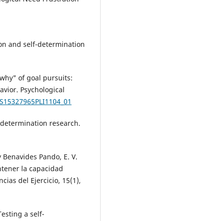
tion and self-determination
 why" of goal pursuits:
vior. Psychological
7/S15327965PLI1104_01
f-determination research.
 Benavides Pando, E. V.
antener la capacidad
cias del Ejercicio, 15(1),
esting a self-