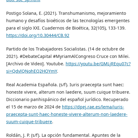
Postigo Solana, E. (2021). Transhumanismo, mejoramiento
humano y desafíos bioéticos de las tecnologías emergentes
para el siglo XXI. Cuadernos de Bioética, 32(105), 133-139.
https://doi.org/10.30444/CB.92
Partido de los Trabajadores Socialistas. (14 de octubre de
2021). #DebateCapital #MyriamAlCongreso Cruce con Milei.
[Archivo de Video]. Youtube.
https://youtu.be/GMLjREqu07c?
si=QdvlQNohEQ2HOYmY
.
Real Academia Española. (s/f). Iuris praecepta sunt haec:
honeste vivere, alterum non laedere, suum cuique tribuere.
Diccionario panhispánico del español jurídico. Recuperado
el 15 de marzo de 2024 de
https://dpej.rae.es/lema/iuris-
praecepta-sunt-haec-honeste-vivere-alterum-non-laedere-
suum-cuique-tribuere
.
Roldán, J. P. (s/f). La opción fundamental. Apuntes de la