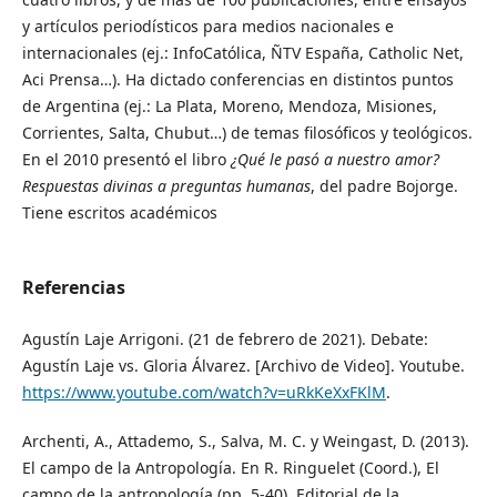
y artículos periodísticos para medios nacionales e
internacionales (ej.: InfoCatólica, ÑTV España, Catholic Net,
Aci Prensa…). Ha dictado conferencias en distintos puntos
de Argentina (ej.: La Plata, Moreno, Mendoza, Misiones,
Corrientes, Salta, Chubut…) de temas filosóficos y teológicos.
En el 2010 presentó el libro
¿Qué le pasó a nuestro amor?
Respuestas divinas a preguntas humanas
, del padre Bojorge.
Tiene escritos académicos
Referencias
Agustín Laje Arrigoni. (21 de febrero de 2021). Debate:
Agustín Laje vs. Gloria Álvarez. [Archivo de Video]. Youtube.
https://www.youtube.com/watch?v=uRkKeXxFKlM
.
Archenti, A., Attademo, S., Salva, M. C. y Weingast, D. (2013).
El campo de la Antropología. En R. Ringuelet (Coord.), El
campo de la antropología (pp. 5-40). Editorial de la