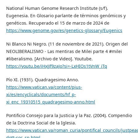
National Human Genome Research Institute (s/f).
Eugenesia. En Glosario parlante de términos genómicos y
genéticos. Recuperado el 15 de marzo de 2024 de
https://www.genome.gov/es/genetics-glossary/Eugenics
Ni Blanco Ni Negro. (11 de noviembre de 2021). Origen del
NEOLIBERALISMO - Las mentiras de Milei parte 4 #milei
#liberalismo. [Archivo de Video]. Youtube.
https://youtu.be/iHxJJf9zaJo?si=-LxHIOs1tVnW_iTq
Pío XI. (1931). Quadragesimo Anno.
https://www.vatican.va/content/pius-
xi/es/encyclicals/documents/hf_p-
xi_enc_19310515_quadragesimo-anno.html
Pontificio Consejo para la Justicia y la Paz. (2004). Compendio
de la Doctrina Social de la Iglesia.
https://www.vatican.va/roman_curia/pontifical_councils/just
dott-soc_sp.html