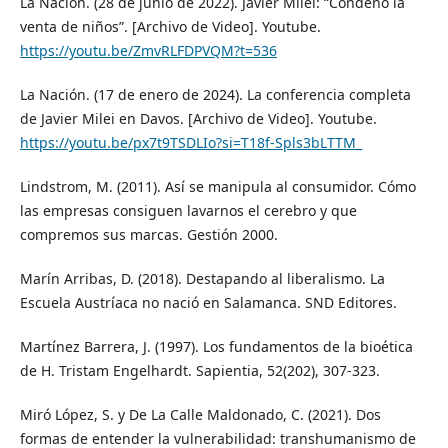
La Nación. (28 de junio de 2022). Javier Milei: “Condeno la
venta de niños”. [Archivo de Video]. Youtube.
https://youtu.be/ZmvRLFDPVQM?t=536
La Nación. (17 de enero de 2024). La conferencia completa
de Javier Milei en Davos. [Archivo de Video]. Youtube.
https://youtu.be/px7t9TSDLIo?si=T18f-Spls3bLTTM_
Lindstrom, M. (2011). Así se manipula al consumidor. Cómo
las empresas consiguen lavarnos el cerebro y que
compremos sus marcas. Gestión 2000.
Marín Arribas, D. (2018). Destapando al liberalismo. La
Escuela Austríaca no nació en Salamanca. SND Editores.
Martínez Barrera, J. (1997). Los fundamentos de la bioética
de H. Tristam Engelhardt. Sapientia, 52(202), 307-323.
Miró López, S. y De La Calle Maldonado, C. (2021). Dos
formas de entender la vulnerabilidad: transhumanismo de