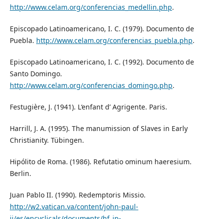
http://www.celam.org/conferencias_medellin.php
.
Episcopado Latinoamericano, I. C. (1979). Documento de
Puebla.
http://www.celam.org/conferencias_puebla.php
.
Episcopado Latinoamericano, I. C. (1992). Documento de
Santo Domingo.
http://www.celam.org/conferencias_domingo.php
.
Festugière, J. (1941). L‘enfant d’ Agrigente. Paris.
Harrill, J. A. (1995). The manumission of Slaves in Early
Christianity. Tübingen.
Hipólito de Roma. (1986). Refutatio ominum haeresium.
Berlin.
Juan Pablo II. (1990). Redemptoris Missio.
http://w2.vatican.va/content/john-paul-
ii/es/encyclicals/documents/hf_jp-