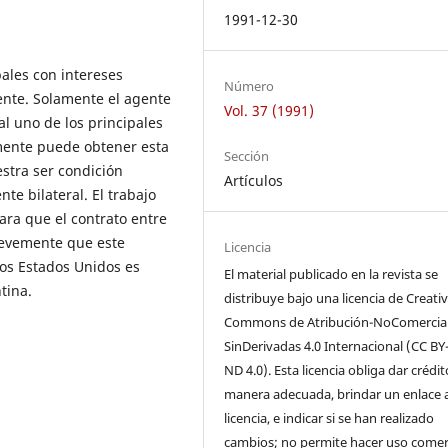
1991-12-30
ales con intereses
Número
ente. Solamente el agente
Vol. 37 (1991)
al uno de los principales
amente puede obtener esta
Sección
stra ser condición
Artículos
te bilateral. El trabajo
ara que el contrato entre
brevemente que este
Licencia
los Estados Unidos es
El material publicado en la revista se
tina.
distribuye bajo una licencia de Creati
Commons de Atribución-NoComercial
SinDerivadas 4.0 Internacional (CC BY
ND 4.0). Esta licencia obliga dar crédi
manera adecuada, brindar un enlace a
licencia, e indicar si se han realizado
cambios; no permite hacer uso comer