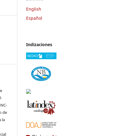
English
Español
Indizaciones
ve
-
-NC-
to de
 la
cial