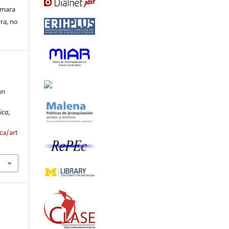
ormara
bra, no
un
ica
,
ca/art