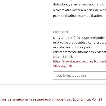
de la obra; y si se remezclara, transf
o creara otro material a partir de la o
permite distribuir esa modificación.
Cómo citar
Urbiztondo, S. (1991). Sobre el poder
relativo de presidentes y congresos: 
modelo con dos principales
asimétricamente informados.
Económ
37
, p. 131-144.
https://revistas.unlp.edu.ar/Economi
icle/view/5383
Más formatos de cita
ivos para mejorar la recaudación impositiva
,
Económica: Vol. 39