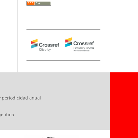
y periodicidad anual
s
rgentina