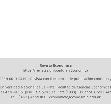
Revista Económica
https://revistas.unlp.edu.ar/Economica
ISSN 0013-0419 | Revista con frecuencia de publicación continua 
Universidad Nacional de La Plata
,
Facultad de Ciencias Económica
 e/ 47 y 48 | 5º piso | Of. 528 | La Plata (1900) | Buenos Aires | A
Tel.: (0221) 422-9383 |
economica@econo.unlp.edu.ar