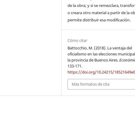
de la obra; y si se remezclara, transf
o creara otro material a partir de la o
permite distribuir esa modificación.
Cómo citar
Battocchio, M. (2018). La ventaja del
oficialismo en las elecciones municipa
la provincia de Buenos Aires.
Económi
133-171.
https://doi.org/10.24215/18521649e
Más formatos de cita