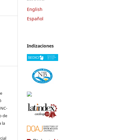
English
Español
Indizaciones
ve
-
-NC-
to de
 la
cial