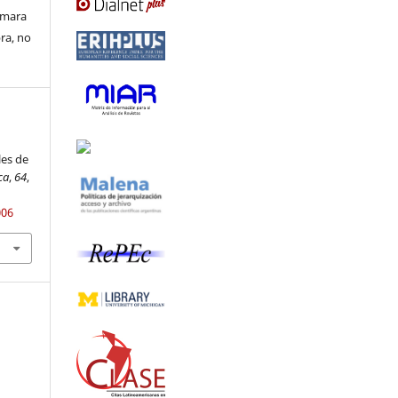
ormara
bra, no
les de
ca
,
64
,
006