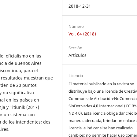
2018-12-31
Número
Vol. 64 (2018)
Sección
Artículos
el oficialismo en las
ncia de Buenos Aires
iscontinua, para el
Licencia
Los resultados muestran que
El material publicado en la revista se
orden de 20 puntos
distribuye bajo una licencia de Creati
 no significativa
Commons de Atribución-NoComercial
al en los países en
SinDerivadas 4.0 Internacional (CC BY
ja y Titiunik (2017)
ND 4.0). Esta licencia obliga dar crédi
or un sistema con
manera adecuada, brindar un enlace a
ón de los intendentes; dos
licencia, e indicar si se han realizado
ires.
cambios; no permite hacer uso comer