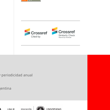
y periodicidad anual
s
rgentina