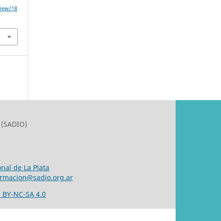
view/18
 (SADIO)
nal de La Plata
ormacion@sadio.org.ar
 BY-NC-SA 4.0