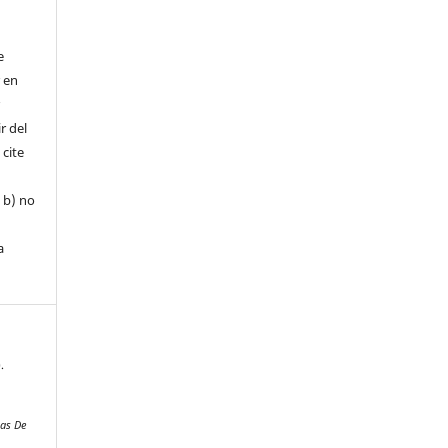
e
r en
r
r del
 cite
, b) no
a
.
nas De