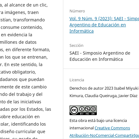
, al alcance de un clic,
Número
ara imágenes, traen
Vol. 9 Núm. 9 (2023): SAEI - Simp
istían, transformando
Argentino de Educación en
y consume contenido,
Informática
 en evidencia la
 millones de datos
Sección
os, en diferente formato,
SAEI - Simposio Argentino de
on los que se entrenan,
Educación en Informática
. En este sentido, la
ativo obligatorio,
iudadanos que puedan
Licencia
vamente de este cambio
Derechos de autor 2023 Isabel Miyuki
do del trabajo y del
Kimura, Claudia Queiruga, Javier Díaz
to de las iniciativas
sadas por los Estados, las
 sobre educación en
Esta obra está bajo una licencia
colar, identificando los
internacional
Creative Commons
 diseño curricular que
Atribución-NoComercial-CompartirIg
ticos, su grado de