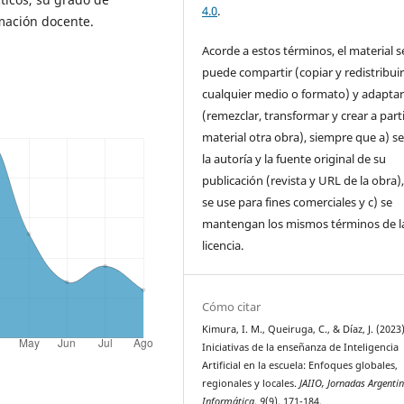
4.0
.
mación docente.
Acorde a estos términos, el material s
puede compartir (copiar y redistribui
cualquier medio o formato) y adapta
(remezclar, transformar y crear a parti
material otra obra), siempre que a) se
la autoría y la fuente original de su
publicación (revista y URL de la obra)
se use para fines comerciales y c) se
mantengan los mismos términos de l
licencia.
Cómo citar
Kimura, I. M., Queiruga, C., & Díaz, J. (2023)
Iniciativas de la enseñanza de Inteligencia
Artificial en la escuela: Enfoques globales,
regionales y locales.
JAIIO, Jornadas Argenti
Informática
,
9
(9), 171-184.