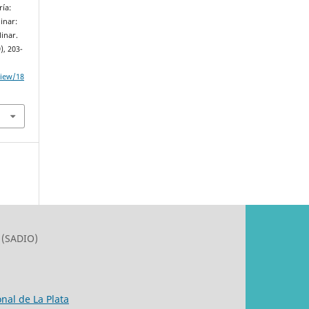
ría:
inar:
inar.
9), 203-
view/18
 (SADIO)
nal de La Plata