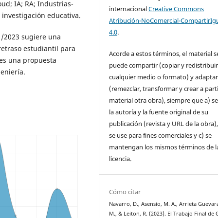
oud; IA; RA; Industrias-
internacional
Creative Commons
 investigación educativa.
Atribución-NoComercial-CompartirIg
4.0
.
21/2023 sugiere una
etraso estudiantil para
Acorde a estos términos, el material s
 es una propuesta
puede compartir (copiar y redistribui
geniería.
cualquier medio o formato) y adapta
(remezclar, transformar y crear a parti
material otra obra), siempre que a) se
la autoría y la fuente original de su
publicación (revista y URL de la obra)
se use para fines comerciales y c) se
mantengan los mismos términos de l
licencia.
Cómo citar
Navarro, D., Asensio, M. A., Arrieta Guevar
M., & Leiton, R. (2023). El Trabajo Final de