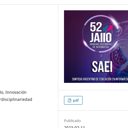
do, Innovación
rdisciplinariedad
pdf
Publicado
2023-07-11