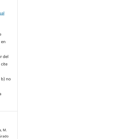
ual
e
r en
r
r del
 cite
, b) no
a
a, M.
 Grado