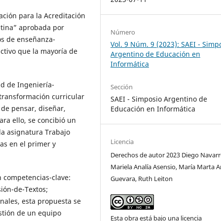
ción para la Acreditación
ntina” aprobada por
Número
os de enseñanza-
Vol. 9 Núm. 9 (2023): SAEI - Simp
ctivo que la mayoría de
Argentino de Educación en
Informática
ad de Ingeniería-
Sección
transformación curricular
SAEI - Simposio Argentino de
 de pensar, diseñar,
Educación en Informática
ara ello, se concibió un
 la asignatura Trabajo
Licencia
as en el primer y
Derechos de autor 2023 Diego Navarr
Mariela Analía Asensio, María Marta A
n competencias-clave:
Guevara, Ruth Leiton
ión-de-Textos;
nales, esta propuesta se
estión de un equipo
Esta obra está bajo una licencia