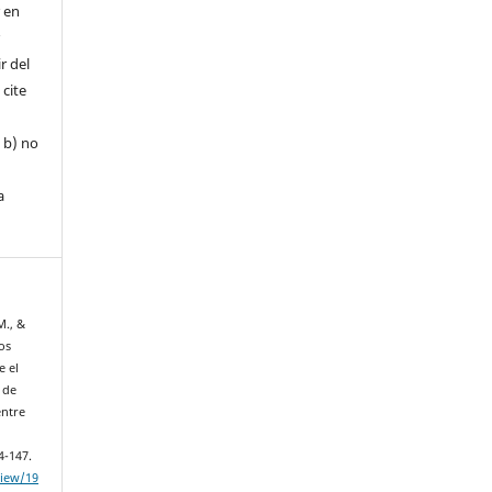
r en
r
r del
 cite
, b) no
a
M., &
los
e el
 de
entre
4-147.
view/19