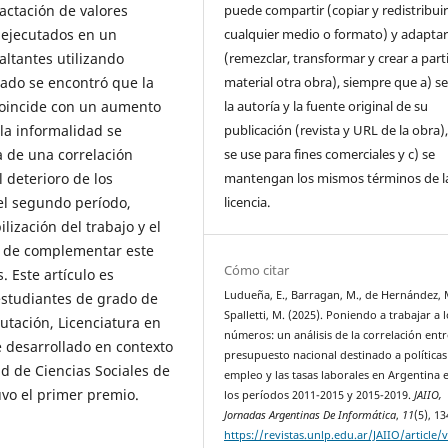
lactación de valores
puede compartir (copiar y redistribui
 ejecutados en un
cualquier medio o formato) y adapta
faltantes utilizando
(remezclar, transformar y crear a parti
tado se encontró que la
material otra obra), siempre que a) se
 coincide con un aumento
la autoría y la fuente original de su
la informalidad se
publicación (revista y URL de la obra)
a de una correlación
se use para fines comerciales y c) se
l deterioro de los
mantengan los mismos términos de l
el segundo período,
licencia.
lización del trabajo y el
ad de complementar este
Cómo citar
. Este artículo es
Ludueña, E., Barragan, M., de Hernández, 
 estudiantes de grado de
Spalletti, M. (2025). Poniendo a trabajar a 
utación, Licenciatura en
números: un análisis de la correlación entr
ue desarrollado en contexto
presupuesto nacional destinado a políticas
ad de Ciencias Sociales de
empleo y las tasas laborales en Argentina 
vo el primer premio.
los períodos 2011-2015 y 2015-2019.
JAIIO,
Jornadas Argentinas De Informática
,
11
(5), 13
https://revistas.unlp.edu.ar/JAIIO/article/