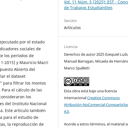
Vol. 11 Núm. 5 (2025): EST - Conc
de Trabajos Estudiantiles
Sección
Artículos
 ejecutado por el estado
Licencia
ndicadores sociales de
Derechos de autor 2025 Ezequiel Lud
e los períodos de
Manuel Barragan, Micaela de Hernán
11-2015) y Mauricio Macri
Marco Spalletti
upuesto Abierto del
lar el dataset
 para filtrar los montos
 Para el cálculo de las
Esta obra está bajo una licencia
consideraron los
internacional
Creative Commons
s del Instituto Nacional
Atribución-NoComercial-CompartirIg
a. Este artículo también
4.0
.
a para el estudio de
as, la reproducción de
Acorde a estos términos, el material s