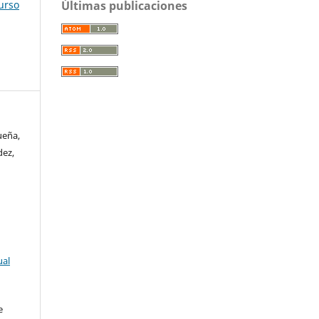
Últimas publicaciones
urso
ueña,
dez,
ual
e