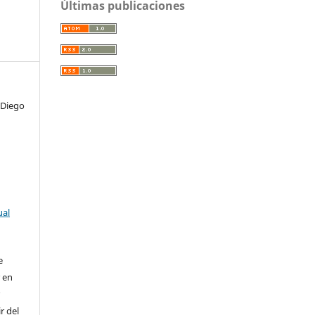
Últimas publicaciones
 Diego
ual
e
r en
r
r del