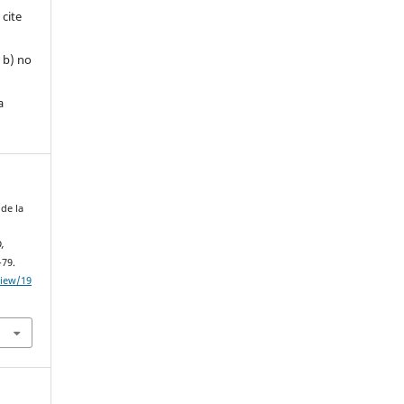
 cite
, b) no
a
 de la
O,
-79.
view/19