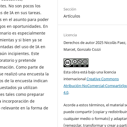
tes. No son pocos los
Sección
s de IA en sus tareas.
Artículos
s en el asunto para poder
esgos en oportunidades. En
enario es especialmente
Licencia
mientas y si bien ya se
Derechos de autor 2025 Nicol´ás Paez,
ntadas del uso de IA en
Marcet, Gonzalo Cozzi
ún incipientes. Este
oratorio y pretende
ramación. Como parte de
Esta obra está bajo una licencia
se realizó una encuesta la
internacional
Creative Commons
dos de la encuesta indican
Atribución-NoComercial-CompartirIg
uestados ya utilizan
4.0
.
tes tales como preparar
a incorporación de
Acorde a estos términos, el material s
relevante en la forma de
puede compartir (copiar y redistribui
cualquier medio o formato) y adapta
(remezclar, transformar y crear a parti