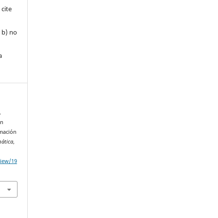
 cite
, b) no
a
.
ón
rmación
mática
,
view/19