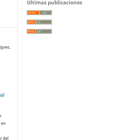
Últimas publicaciones
íguez,
ual
e
r en
r
r del