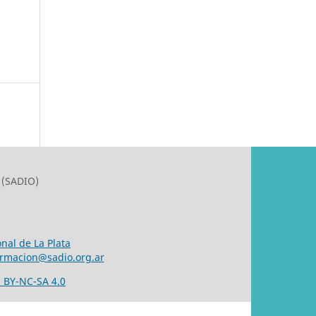
 (SADIO)
nal de La Plata
ormacion@sadio.org.ar
 BY-NC-SA 4.0