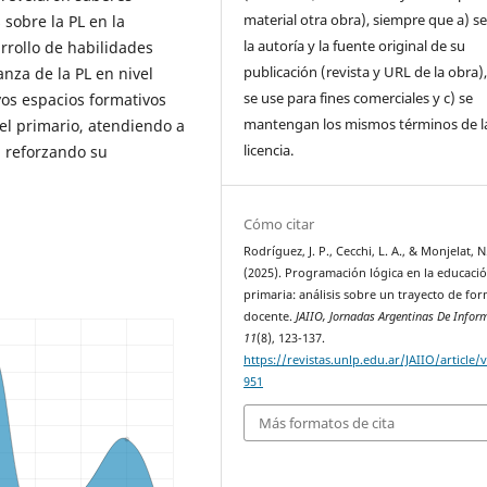
material otra obra), siempre que a) se
 sobre la PL en la
la autoría y la fuente original de su
rrollo de habilidades
publicación (revista y URL de la obra)
nza de la PL en nivel
se use para fines comerciales y c) se
vos espacios formativos
mantengan los mismos términos de l
el primario, atendiendo a
licencia.
, reforzando su
Cómo citar
Rodríguez, J. P., Cecchi, L. A., & Monjelat, N
(2025). Programación lógica en la educaci
primaria: análisis sobre un trayecto de fo
docente.
JAIIO, Jornadas Argentinas De Infor
11
(8), 123-137.
https://revistas.unlp.edu.ar/JAIIO/article/
951
Más formatos de cita