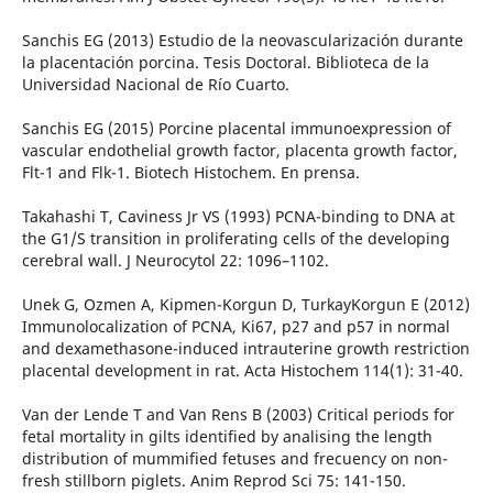
Sanchis EG (2013) Estudio de la neovascularización durante
la placentación porcina. Tesis Doctoral. Biblioteca de la
Universidad Nacional de Río Cuarto.
Sanchis EG (2015) Porcine placental immunoexpression of
vascular endothelial growth factor, placenta growth factor,
Flt-1 and Flk-1. Biotech Histochem. En prensa.
Takahashi T, Caviness Jr VS (1993) PCNA-binding to DNA at
the G1/S transition in proliferating cells of the developing
cerebral wall. J Neurocytol 22: 1096–1102.
Unek G, Ozmen A, Kipmen-Korgun D, TurkayKorgun E (2012)
Immunolocalization of PCNA, Ki67, p27 and p57 in normal
and dexamethasone-induced intrauterine growth restriction
placental development in rat. Acta Histochem 114(1): 31-40.
Van der Lende T and Van Rens B (2003) Critical periods for
fetal mortality in gilts identified by analising the length
distribution of mummified fetuses and frecuency on non-
fresh stillborn piglets. Anim Reprod Sci 75: 141-150.