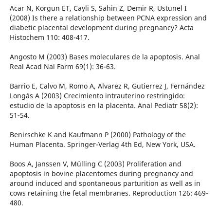
Acar N, Korgun ET, Cayli S, Sahin Z, Demir R, Ustunel I
(2008) Is there a relationship between PCNA expression and
diabetic placental development during pregnancy? Acta
Histochem 110: 408-417.
Angosto M (2003) Bases moleculares de la apoptosis. Anal
Real Acad Nal Farm 69(1): 36-63.
Barrio E, Calvo M, Romo A, Alvarez R, Gutierrez J, Fernández
Longás A (2003) Crecimiento intrauterino restringido:
estudio de la apoptosis en la placenta. Anal Pediatr 58(2):
51-54.
Benirschke K and Kaufmann P (2000) Pathology of the
Human Placenta. Springer-Verlag 4th Ed, New York, USA.
Boos A, Janssen V, Mülling C (2003) Proliferation and
apoptosis in bovine placentomes during pregnancy and
around induced and spontaneous parturition as well as in
cows retaining the fetal membranes. Reproduction 126: 469-
480.