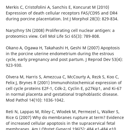
Merkis C, Cristofolini A, Sanchis E, Koncurat M (2010)
Expression of death cellular receptors FAS/CD95 and DR4
during porcine placentation. Int J Morphol 28(3): 829-834.
Naryzhny SN (2008) Proliferating cell nuclear antigen: a
proteomics view. Cell Mol Life Sci 65(3): 789-808.
Okano A, Ogawa H, Takahashi H, Geshi M (2007) Apoptosis
in the porcine uterine endometrium during the estrous
cycle, early pregnancy and post partum. J Reprod Dev 53(4):
923-930.
Olvera M, Harris S, Amezcua C, McCourty A, Rezk S, Koo C,
Felix J, Brynes R (2001) Immunohistochemical expression of
cell cycle proteins E2F-1, Cdk-2, Cyclin E, p27kip1, and Ki-67
in normal placenta and gestational trophoblastic disease.
Mod Pathol 14(10): 1036-1042.
Reti N, Lappas M, Riley C, Wlodek M, Permezel L, Walker S,
Rice G (2007) Why do membranes rupture at term? Evidence
of increased cellular apoptosis in the supracervical fetal
membranes. Am J Obstet Gynecol 196(5): 484.e1-484.e10.