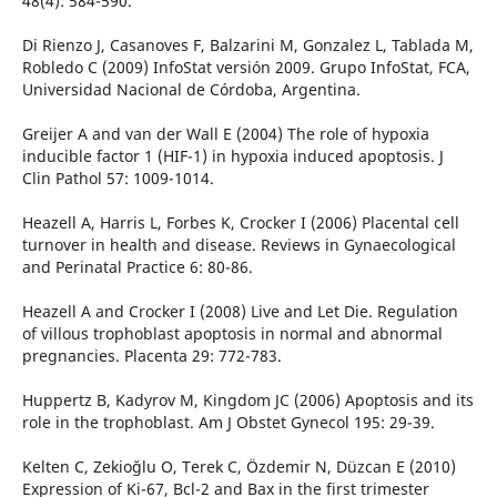
48(4): 584-590.
Di Rienzo J, Casanoves F, Balzarini M, Gonzalez L, Tablada M,
Robledo C (2009) InfoStat versión 2009. Grupo InfoStat, FCA,
Universidad Nacional de Córdoba, Argentina.
Greijer A and van der Wall E (2004) The role of hypoxia
inducible factor 1 (HIF-1) in hypoxia induced apoptosis. J
Clin Pathol 57: 1009-1014.
Heazell A, Harris L, Forbes K, Crocker I (2006) Placental cell
turnover in health and disease. Reviews in Gynaecological
and Perinatal Practice 6: 80-86.
Heazell A and Crocker I (2008) Live and Let Die. Regulation
of villous trophoblast apoptosis in normal and abnormal
pregnancies. Placenta 29: 772-783.
Huppertz B, Kadyrov M, Kingdom JC (2006) Apoptosis and its
role in the trophoblast. Am J Obstet Gynecol 195: 29-39.
Kelten C, Zekioğlu O, Terek C, Özdemir N, Düzcan E (2010)
Expression of Ki-67, Bcl-2 and Bax in the first trimester