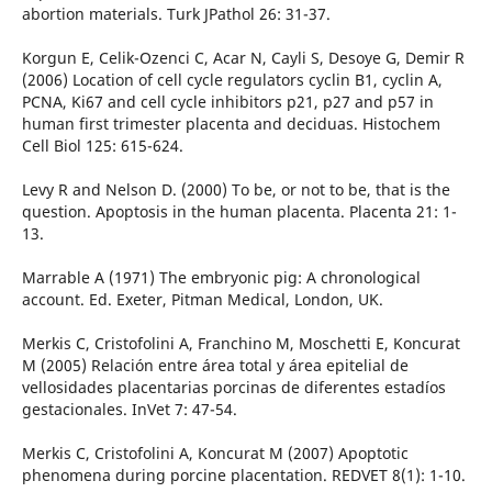
abortion materials. Turk JPathol 26: 31-37.
Korgun E, Celik-Ozenci C, Acar N, Cayli S, Desoye G, Demir R
(2006) Location of cell cycle regulators cyclin B1, cyclin A,
PCNA, Ki67 and cell cycle inhibitors p21, p27 and p57 in
human first trimester placenta and deciduas. Histochem
Cell Biol 125: 615-624.
Levy R and Nelson D. (2000) To be, or not to be, that is the
question. Apoptosis in the human placenta. Placenta 21: 1-
13.
Marrable A (1971) The embryonic pig: A chronological
account. Ed. Exeter, Pitman Medical, London, UK.
Merkis C, Cristofolini A, Franchino M, Moschetti E, Koncurat
M (2005) Relación entre área total y área epitelial de
vellosidades placentarias porcinas de diferentes estadíos
gestacionales. InVet 7: 47-54.
Merkis C, Cristofolini A, Koncurat M (2007) Apoptotic
phenomena during porcine placentation. REDVET 8(1): 1-10.