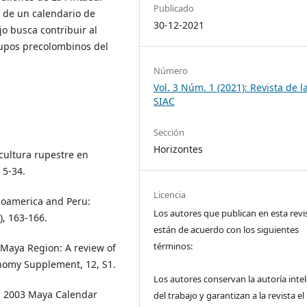
Publicado
a de un calendario de
30-12-2021
jo busca contribuir al
rupos precolombinos del
Número
Vol. 3 Núm. 1 (2021): Revista de l
SIAC
Sección
Horizontes
 cultura rupestre en
 5-34.
Licencia
soamerica and Peru:
Los autores que publican en esta revi
, 163-166.
están de acuerdo con los siguientes
términos:
Maya Region: A review of
onomy Supplement, 12, S1.
Los autores conservan la autoría intel
n. 2003 Maya Calendar
del trabajo y garantizan a la revista el