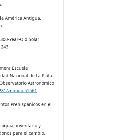
5.
 la América Antigua.
a.
2300-Year-Old Solar
1243.
rimera Escuela
dad Nacional de La Plata.
 Observatorio Astronómico
5281/zenodo.51561
entos Prehispánicos en el
ioquia, inventario y
donos para el cambio.