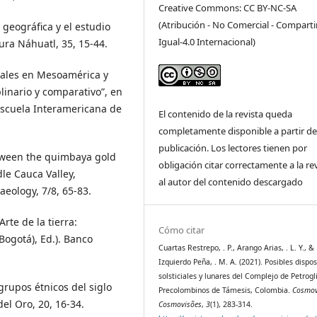
Creative Commons: CC BY-NC-SA
(Atribución - No Comercial - Comparti
 geográﬁca y el estudio
Igual-4.0 Internacional)
ra Náhuatl, 35, 15-44.
tuales en Mesoamérica y
linario y comparativo”, en
 Escuela Interamericana de
El contenido de la revista queda
completamente disponible a partir de
publicación. Los lectores tienen por
etween the quimbaya gold
obligación citar correctamente a la rev
dle Cauca Valley,
al autor del contenido descargado
eology, 7/8, 65-83.
rte de la tierra:
Cómo citar
ogotá), Ed.). Banco
Cuartas Restrepo, . P., Arango Arias, . L. Y., &
Izquierdo Peña, . M. A. (2021). Posibles dispo
solsticiales y lunares del Complejo de Petrogl
grupos étnicos del siglo
Precolombinos de Támesis, Colombia.
Cosmov
el Oro, 20, 16-34.
Cosmovisões
,
3
(1), 283-314.