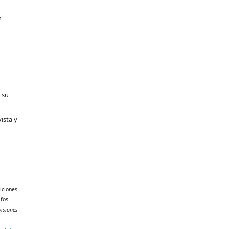
r
 su
ista y
siciones
ifos
isiones