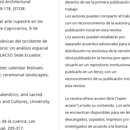
ed Architectural
derecho de ser la primera publicación
59-178. JSTOR.
trabajo.
Los autores pueden compartir el trab
l arte rupestre en los
con un reconocimiento de la autoría y
e Capricornio, 9-56.
publicación inicial en esta revista.
Los autores pueden establecer por
pánicas del occidente de
separado acuerdos adicionales para l
orio: Un análisis espacial
distribución no exclusiva de la versión
 FLACSO Sede Ecuador.
obra publicada en la revista (por ejem
situarlo en un repositorio instituciona
tec calendar festivals:
publicarlo en un libro), con un
ec ceremonial landscapes,
reconocimiento de su publicación inic
esta revista.
alendrics, and sacred
La revista ofrece acceso libre ("open
and Cultures, University
access") a todo su contenido. Los artí
se encuentran disponibles para ser le
descargados, copiados, impresos y/o
 de la cuenca: Los
investigados de acuerdo a la licencia
ual, 295-317.