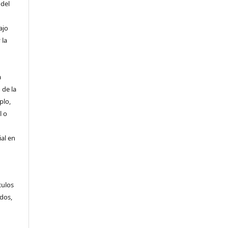
 del
ajo
 la
a
 de la
plo,
l o
ial en
culos
ídos,