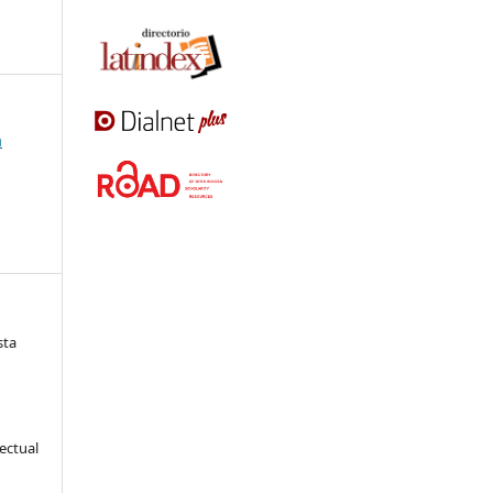
a
sta
ectual