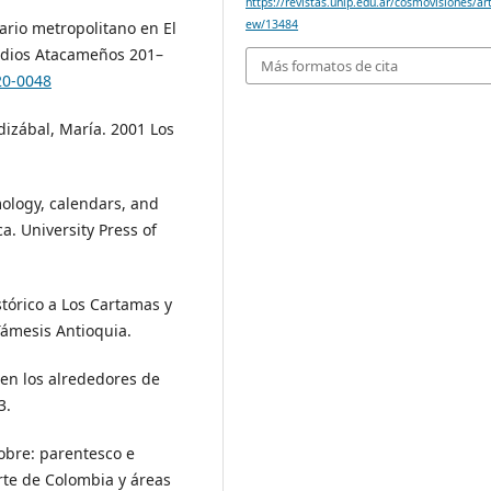
https://revistas.unlp.edu.ar/cosmovisiones/art
ew/13484
ario metropolitano en El
tudios Atacameños 201–
Más formatos de cita
20-0048
ndizábal, María. 2001 Los
ology, calendars, and
. University Press of
tórico a Los Cartamas y
Támesis Antioquia.
 en los alrededores de
3.
cobre: parentesco e
rte de Colombia y áreas