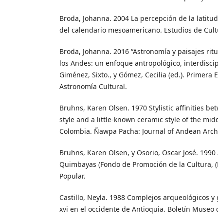
Broda, Johanna. 2004 La percepción de la latitud
del calendario mesoamericano. Estudios de Cultu
Broda, Johanna. 2016 “Astronomía y paisajes ri
los Andes: un enfoque antropológico, interdiscip
Giménez, Sixto., y Gómez, Cecilia (ed.). Primera
Astronomía Cultural.
Bruhns, Karen Olsen. 1970 Stylistic aﬃnities b
style and a little-known ceramic style of the mid
Colombia. Ñawpa Pacha: Journal of Andean Archa
Bruhns, Karen Olsen, y Osorio, Oscar José. 1990 A
Quimbayas (Fondo de Promoción de la Cultura, (B
Popular.
Castillo, Neyla. 1988 Complejos arqueológicos y 
xvi en el occidente de Antioquia. Boletín Museo d