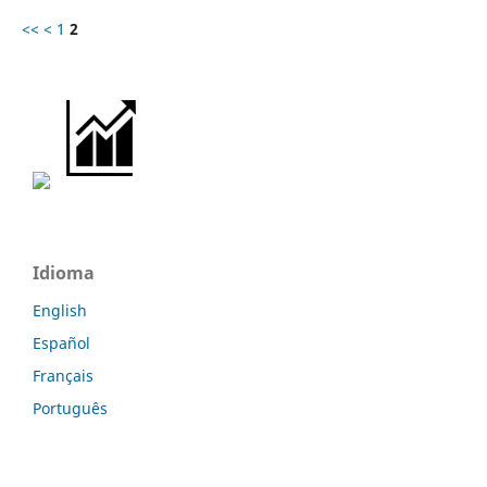
<<
<
1
2
Idioma
English
Español
Français
Português