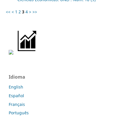
<<
<
1
2
3
4
>
>>
Idioma
English
Español
Français
Português