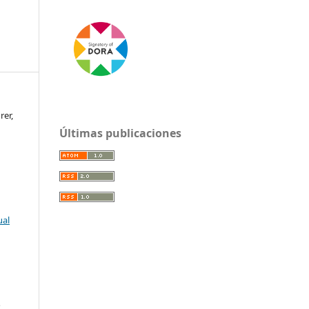
rer,
Últimas publicaciones
ual
: