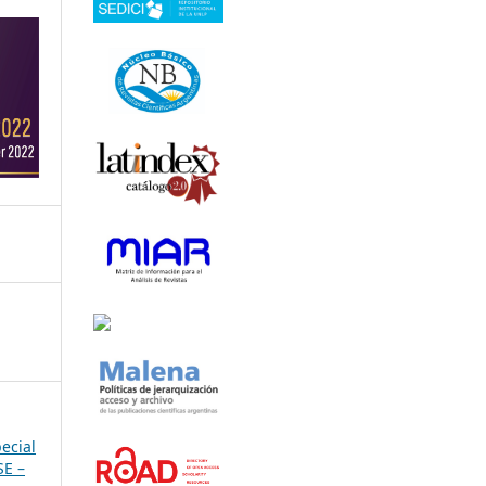
pecial
SE –