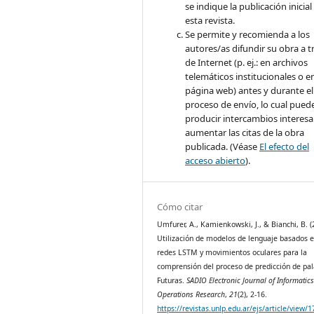
se indique la publicación inicial
esta revista.
Se permite y recomienda a los
autores/as difundir su obra a t
de Internet (p. ej.: en archivos
telemáticos institucionales o e
página web) antes y durante el
proceso de envío, lo cual pued
producir intercambios interesa
aumentar las citas de la obra
publicada. (Véase
El efecto del
acceso abierto
).
Cómo citar
Umfurer, A., Kamienkowski, J., & Bianchi, B. (
Utilización de modelos de lenguaje basados 
redes LSTM y movimientos oculares para la
comprensión del proceso de predicción de pa
Futuras.
SADIO Electronic Journal of Informatic
Operations Research
,
21
(2), 2-16.
https://revistas.unlp.edu.ar/ejs/article/view/