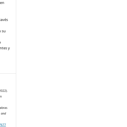
 en
ravés
n su
e
ntes y
2022).
en
labras
s and
17677