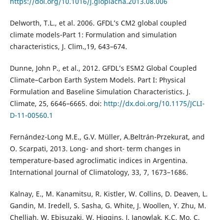
https://doi.org/10.1016/j.gloplacha.2013.08.006
Delworth, T.L., et al. 2006. GFDL’s CM2 global coupled
climate models-Part 1: Formulation and simulation
characteristics, J. Clim.,19, 643–674.
Dunne, John P., et al., 2012. GFDL’s ESM2 Global Coupled
Climate–Carbon Earth System Models. Part I: Physical
Formulation and Baseline Simulation Characteristics. J.
Climate, 25, 6646–6665. doi:
http://dx.doi.org/10.1175/JCLI-
D-11-00560.1
Fernández-Long M.E., G.V. Müller, A.Beltrán-Przekurat, and
O. Scarpati, 2013. Long- and short- term changes in
temperature-based agroclimatic indices in Argentina.
International Journal of Climatology, 33, 7, 1673–1686.
Kalnay, E., M. Kanamitsu, R. Kistler, W. Collins, D. Deaven, L.
Gandin, M. Iredell, S. Sasha, G. White, J. Woollen, Y. Zhu, M.
Chelliah, W. Ebisuzaki, W. Higgins, J. Janowlak, K.C. Mo, C.