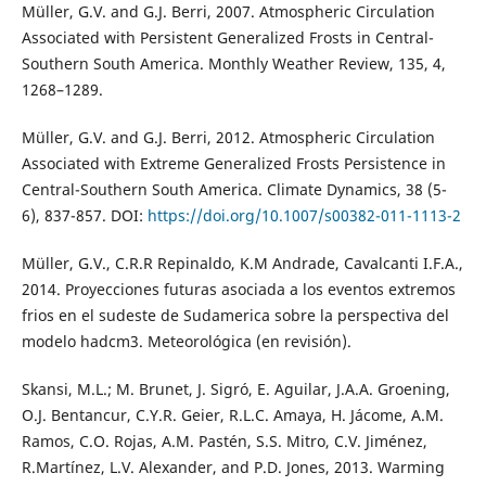
Müller, G.V. and G.J. Berri, 2007. Atmospheric Circulation
Associated with Persistent Generalized Frosts in Central-
Southern South America. Monthly Weather Review, 135, 4,
1268–1289.
Müller, G.V. and G.J. Berri, 2012. Atmospheric Circulation
Associated with Extreme Generalized Frosts Persistence in
Central-Southern South America. Climate Dynamics, 38 (5-
6), 837-857. DOI:
https://doi.org/10.1007/s00382-011-1113-2
Müller, G.V., C.R.R Repinaldo, K.M Andrade, Cavalcanti I.F.A.,
2014. Proyecciones futuras asociada a los eventos extremos
frios en el sudeste de Sudamerica sobre la perspectiva del
modelo hadcm3. Meteorológica (en revisión).
Skansi, M.L.; M. Brunet, J. Sigró, E. Aguilar, J.A.A. Groening,
O.J. Bentancur, C.Y.R. Geier, R.L.C. Amaya, H. Jácome, A.M.
Ramos, C.O. Rojas, A.M. Pastén, S.S. Mitro, C.V. Jiménez,
R.Martínez, L.V. Alexander, and P.D. Jones, 2013. Warming