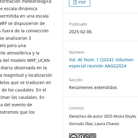
información meteorológica
PDF
de escala dinámica
permitida en una escala
 WRF se dispusieron de
Publicado
 fuera de la convección
2025-02-06
se analizaron 3
elo pero una
Número
ite atmosférica y la
Vol. 46 Núm. 1 (2024): Volumen
uvia del modelo WRF_UCAN
especial reunión AAGG2024
 diaria observada en la
la magnitud y localización
Sección
odelos que se traducen en
Resúmenes extendidos
 de los caudales. En el
imar los caudales. En
via del evento de
Licencia
extremos que los
Derechos de autor 2025 Moira Doyle,
Gonzalo Diaz, Laura Chavez