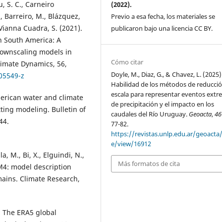
u, S. C., Carneiro
(2022).
, Barreiro, M., Blázquez,
Previo a esa fecha, los materiales se
 Vianna Cuadra, S. (2021).
publicaron bajo una licencia CC BY.
n South America: A
downscaling models in
Cómo citar
limate Dynamics, 56,
Doyle, M., Diaz, G., & Chavez, L. (2025)
05549-z
Habilidad de los métodos de reducci
escala para representar eventos ext
merican water and climate
de precipitación y el impacto en los
ing modeling. Bulletin of
caudales del Rı́o Uruguay.
Geoacta
,
46
44.
77-82.
https://revistas.unlp.edu.ar/geoacta/
e/view/16912
la, M., Bi, X., Elguindi, N.,
Más formatos de cita
gCM4: model description
ains. Climate Research,
0). The ERA5 global