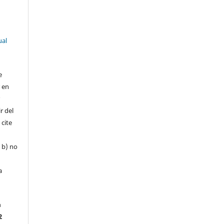
ual
e
r en
r
r del
 cite
, b) no
a
a
2