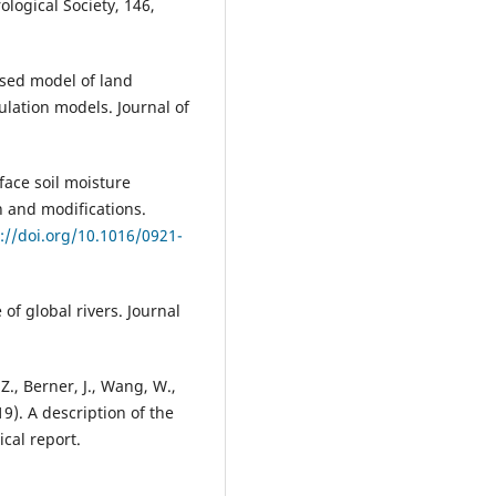
ological Society, 146,
based model of land
ulation models. Journal of
rface soil moisture
n and modifications.
://doi.org/10.1016/0921-
 of global rivers. Journal
 Z., Berner, J., Wang, W.,
19). A description of the
cal report.