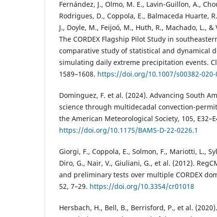
Fernández, J., Olmo, M. E., Lavin-Guillon, A., Cho
Rodrigues, D., Coppola, E., Balmaceda Huarte, R.
J., Doyle, M., Feijoó, M., Huth, R., Machado, L., &
The CORDEX Flagship Pilot Study in southeaster
comparative study of statistical and dynamical 
simulating daily extreme precipitation events. C
1589–1608.
https://doi.org/10.1007/s00382-020-
Dominguez, F. et al. (2024). Advancing South A
science through multidecadal convection-permitt
the American Meteorological Society, 105, E32–E
https://doi.org/10.1175/BAMS-D-22-0226.1
Giorgi, F., Coppola, E., Solmon, F., Mariotti, L., Syl
Diro, G., Nair, V., Giuliani, G., et al. (2012). Re
and preliminary tests over multiple CORDEX dom
52, 7–29.
https://doi.org/10.3354/cr01018
Hersbach, H., Bell, B., Berrisford, P., et al. (202