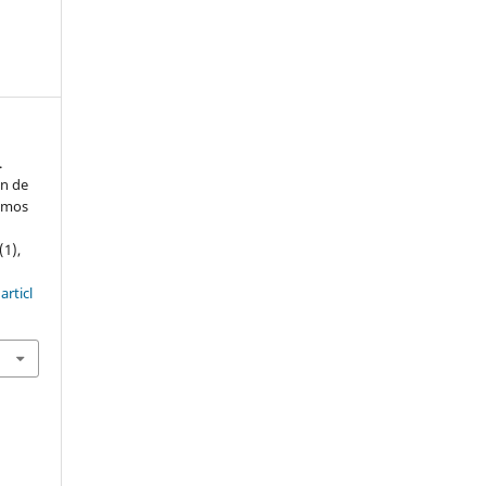
.
ón de
remos
(1),
articl