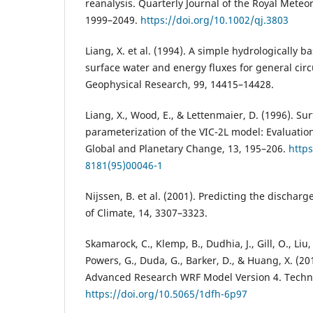
reanalysis. Quarterly Journal of the Royal Meteor
1999–2049.
https://doi.org/10.1002/qj.3803
Liang, X. et al. (1994). A simple hydrologically 
surface water and energy fluxes for general circ
Geophysical Research, 99, 14415–14428.
Liang, X., Wood, E., & Lettenmaier, D. (1996). Su
parameterization of the VIC-2L model: Evaluatio
Global and Planetary Change, 13, 195–206.
https
8181(95)00046-1
Nijssen, B. et al. (2001). Predicting the discharge
of Climate, 14, 3307–3323.
Skamarock, C., Klemp, B., Dudhia, J., Gill, O., Liu,
Powers, G., Duda, G., Barker, D., & Huang, X. (20
Advanced Research WRF Model Version 4. Techni
https://doi.org/10.5065/1dfh-6p97