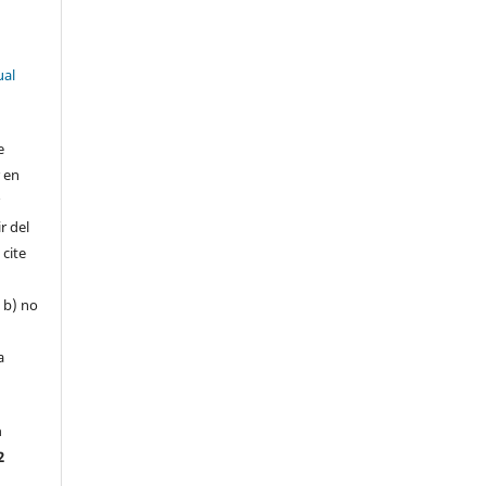
ual
e
r en
r
r del
 cite
, b) no
a
a
2