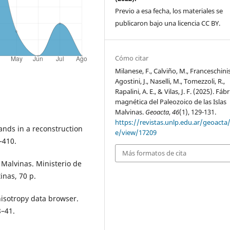
Previo a esa fecha, los materiales se
publicaron bajo una licencia CC BY.
Cómo citar
Milanese, F., Calviño, M., Franceschinis
Agostini, J., Naselli, M., Tomezzoli, R.,
Rapalini, A. E., & Vilas, J. F. (2025). Fábr
magnética del Paleozoico de las Islas
Malvinas.
Geoacta
,
46
(1), 129-131.
https://revistas.unlp.edu.ar/geoacta/
slands in a reconstruction
e/view/17209
–410.
Más formatos de cita
s Malvinas. Ministerio de
inas, 70 p.
nisotropy data browser.
8–41.