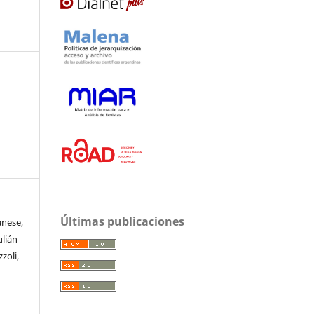
Últimas publicaciones
anese,
ulián
zoli,