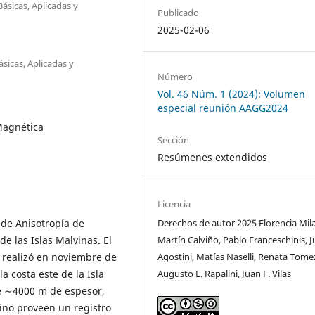
ásicas, Aplicadas y
Publicado
2025-02-06
sicas, Aplicadas y
Número
Vol. 46 Núm. 1 (2024): Volumen
especial reunión AAGG2024
Magnética
Sección
Resúmenes extendidos
Licencia
de Anisotropı́a de
Derechos de autor 2025 Florencia Mil
e las Islas Malvinas. El
Martín Calviño, Pablo Franceschinis, J
 realizó en noviembre de
Agostini, Matías Naselli, Renata Tomez
a costa este de la Isla
Augusto E. Rapalini, Juan F. Vilas
de ∼4000 m de espesor,
no proveen un registro