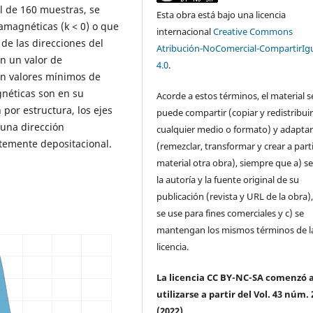
al de 160 muestras, se
Esta obra está bajo una licencia
iamagnéticas (k < 0) o que
internacional
Creative Commons
de las direcciones del
Atribución-NoComercial-CompartirIg
n un valor de
4.0
.
on valores mı́nimos de
néticas son en su
Acorde a estos términos, el material s
 por estructura, los ejes
puede compartir (copiar y redistribui
 una dirección
cualquier medio o formato) y adapta
ntemente depositacional.
(remezclar, transformar y crear a parti
material otra obra), siempre que a) se
la autoría y la fuente original de su
publicación (revista y URL de la obra)
se use para fines comerciales y c) se
mantengan los mismos términos de l
licencia.
La licencia CC BY-NC-SA comenzó 
utilizarse a partir del Vol. 43 núm. 
(2022).