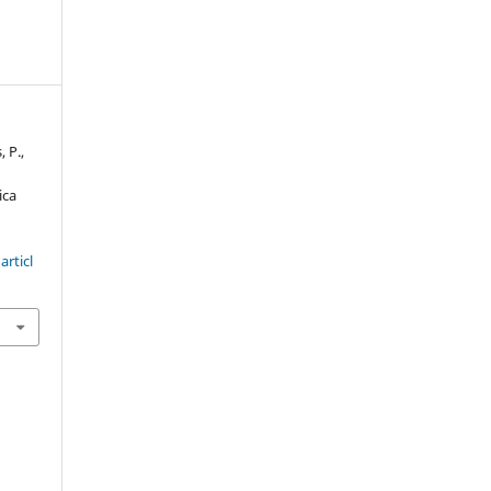
, P.,
ica
articl