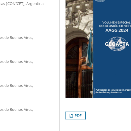
nicas (CONICET), Argentina
les de Buenos Aires,
les de Buenos Aires,
les de Buenos Aires,
les de Buenos Aires,
PDF