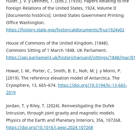
Fuller, J. V. y Dennett, T. (Eds.). (1939). Papers Relating to the
Foreign Relations of the United States, 1924, Volume II
[documento histórico]. United States Government Printing
Office Washington.
https://history.state.gov/historicaldocuments/frus1924v02
House of Commons of the United Kingdom. (1848).
Commons Sitting of 1 March 1848. UK Parliament.
https://api.parliament.uk/historichansard/sittings/1848/mar/0
Howat, I. M., Porter, C., Smith, B. E., Noh, M. J. y Morin, P.
(2019). The reference elevation model of Antarctica. The
Cryosphere, 13, 665–674.
https://doi.org/10.5194/tc-13-665-
2019
Jordan, T. y Riley, T. (2024). Reinvestigating the Dufek
Intrusion, through joint gravity and magnetic models.
Physics of the Earth and Planetary Interiors, 356, 107268.
https://doi.org/10.1016/j.pepi.2024.107268