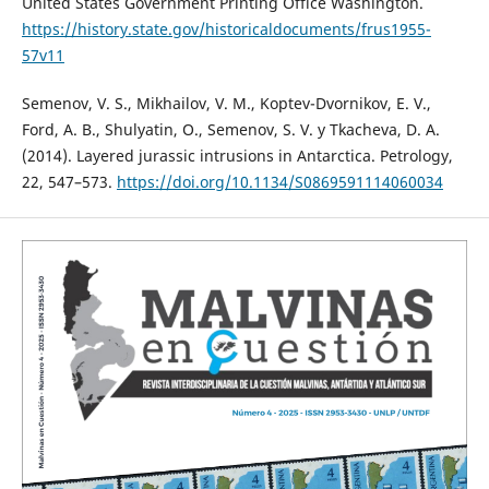
United States Government Printing Office Washington.
https://history.state.gov/historicaldocuments/frus1955-
57v11
Semenov, V. S., Mikhailov, V. M., Koptev-Dvornikov, E. V.,
Ford, A. B., Shulyatin, O., Semenov, S. V. y Tkacheva, D. A.
(2014). Layered jurassic intrusions in Antarctica. Petrology,
22, 547–573.
https://doi.org/10.1134/S0869591114060034