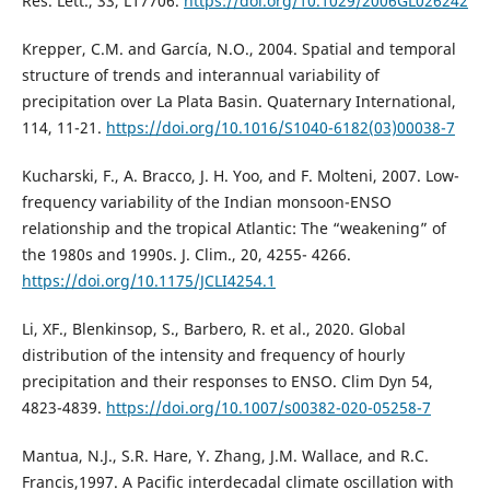
Res. Lett., 33, L17706.
https://doi.org/10.1029/2006GL026242
Krepper, C.M. and García, N.O., 2004. Spatial and temporal
structure of trends and interannual variability of
precipitation over La Plata Basin. Quaternary International,
114, 11-21.
https://doi.org/10.1016/S1040-6182(03)00038-7
Kucharski, F., A. Bracco, J. H. Yoo, and F. Molteni, 2007. Low-
frequency variability of the Indian monsoon-ENSO
relationship and the tropical Atlantic: The “weakening” of
the 1980s and 1990s. J. Clim., 20, 4255- 4266.
https://doi.org/10.1175/JCLI4254.1
Li, XF., Blenkinsop, S., Barbero, R. et al., 2020. Global
distribution of the intensity and frequency of hourly
precipitation and their responses to ENSO. Clim Dyn 54,
4823-4839.
https://doi.org/10.1007/s00382-020-05258-7
Mantua, N.J., S.R. Hare, Y. Zhang, J.M. Wallace, and R.C.
Francis,1997. A Pacific interdecadal climate oscillation with