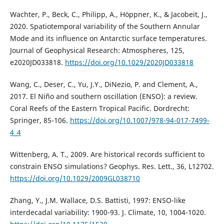
Wachter, P., Beck, C., Philipp, A., Höppner, K., & Jacobeit, J.,
2020. Spatiotemporal variability of the Southern Annular
Mode and its influence on Antarctic surface temperatures.
Journal of Geophysical Research: Atmospheres, 125,
e2020JD033818.
https://doi.org/10.1029/2020JD033818
Wang, C., Deser, C., Yu, J.Y., DiNezio, P. and Clement, A.,
2017. El Niño and southern oscillation (ENSO): a review.
Coral Reefs of the Eastern Tropical Pacific. Dordrecht:
Springer, 85-106.
https://doi.org/10.1007/978-94-017-7499-
4_4
Wittenberg, A. T., 2009. Are historical records sufficient to
constrain ENSO simulations? Geophys. Res. Lett., 36, L12702.
https://doi.org/10.1029/2009GL038710
Zhang, Y., J.M. Wallace, D.S. Battisti, 1997: ENSO-like
interdecadal variability: 1900-93. J. Climate, 10, 1004-1020.