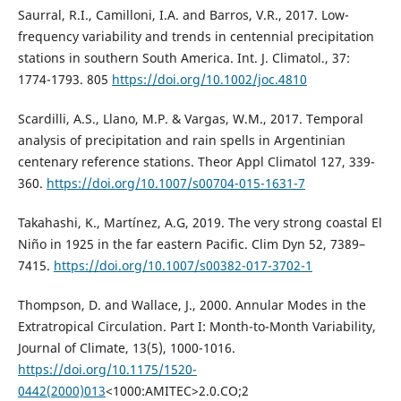
Saurral, R.I., Camilloni, I.A. and Barros, V.R., 2017. Low-
frequency variability and trends in centennial precipitation
stations in southern South America. Int. J. Climatol., 37:
1774-1793. 805
https://doi.org/10.1002/joc.4810
Scardilli, A.S., Llano, M.P. & Vargas, W.M., 2017. Temporal
analysis of precipitation and rain spells in Argentinian
centenary reference stations. Theor Appl Climatol 127, 339-
360.
https://doi.org/10.1007/s00704-015-1631-7
Takahashi, K., Martínez, A.G, 2019. The very strong coastal El
Niño in 1925 in the far eastern Pacific. Clim Dyn 52, 7389–
7415.
https://doi.org/10.1007/s00382-017-3702-1
Thompson, D. and Wallace, J., 2000. Annular Modes in the
Extratropical Circulation. Part I: Month-to-Month Variability,
Journal of Climate, 13(5), 1000-1016.
https://doi.org/10.1175/1520-
0442(2000)013
<1000:AMITEC>2.0.CO;2