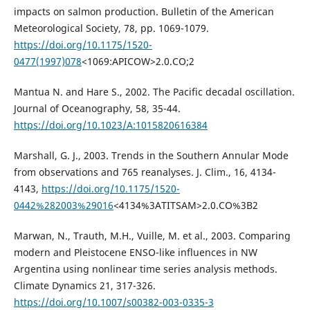
impacts on salmon production. Bulletin of the American
Meteorological Society, 78, pp. 1069-1079.
https://doi.org/10.1175/1520-
0477(1997)078
<1069:APICOW>2.0.CO;2
Mantua N. and Hare S., 2002. The Pacific decadal oscillation.
Journal of Oceanography, 58, 35-44.
https://doi.org/10.1023/A:1015820616384
Marshall, G. J., 2003. Trends in the Southern Annular Mode
from observations and 765 reanalyses. J. Clim., 16, 4134-
4143,
https://doi.org/10.1175/1520-
0442%282003%29016
<4134%3ATITSAM>2.0.CO%3B2
Marwan, N., Trauth, M.H., Vuille, M. et al., 2003. Comparing
modern and Pleistocene ENSO-like influences in NW
Argentina using nonlinear time series analysis methods.
Climate Dynamics 21, 317-326.
https://doi.org/10.1007/s00382-003-0335-3