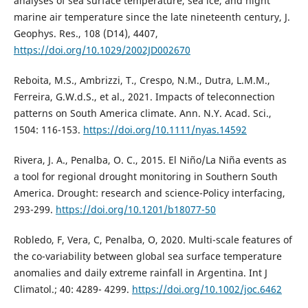
analyses of sea surface temperature, sea ice, and night
marine air temperature since the late nineteenth century, J.
Geophys. Res., 108 (D14), 4407,
https://doi.org/10.1029/2002JD002670
Reboita, M.S., Ambrizzi, T., Crespo, N.M., Dutra, L.M.M.,
Ferreira, G.W.d.S., et al., 2021. Impacts of teleconnection
patterns on South America climate. Ann. N.Y. Acad. Sci.,
1504: 116-153.
https://doi.org/10.1111/nyas.14592
Rivera, J. A., Penalba, O. C., 2015. El Niño/La Niña events as
a tool for regional drought monitoring in Southern South
America. Drought: research and science-Policy interfacing,
293-299.
https://doi.org/10.1201/b18077-50
Robledo, F, Vera, C, Penalba, O, 2020. Multi-scale features of
the co-variability between global sea surface temperature
anomalies and daily extreme rainfall in Argentina. Int J
Climatol.; 40: 4289- 4299.
https://doi.org/10.1002/joc.6462