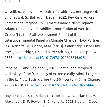
15-0508.1
O'Neill, B., van Aalst, M., Zaiton Ibrahim, Z., Berrang Ford,
L., Bhadwal, S., Buhaug, H. et al., 2022. Key Risks Across
Sectors and Regions. In: Climate Change 2022: Impacts,
Adaptation and Vulnerability. Contribution of Working
Group II to the Sixth Assessment Report of the
Intergovernmental Panel on Climate Change [H.-O. Pörtner,
D.C. Roberts, M. Tignor, at al. (eds.)]. Cambridge University
Press, Cambridge, UK and New York, NY, USA, 786 pp. 2411-
2538,
https://doi.org/10.1017/9781009325844.025
Penalba O. and Robledo F., 2010. Spatial and temporal
variability of the frequency of extreme daily rainfall regime
in the La Plata Basin during the 20th century. Clim. Change
98: 531-550.
https://doi.org/10.1007/s10584-009-9744-6
Rayner N. A., D. E. Parker, E. B. Horton, C. K. Folland, L. V.
Alexander, D. P. Rowell, E. C. Kent, A., 2003. Kaplan, Global