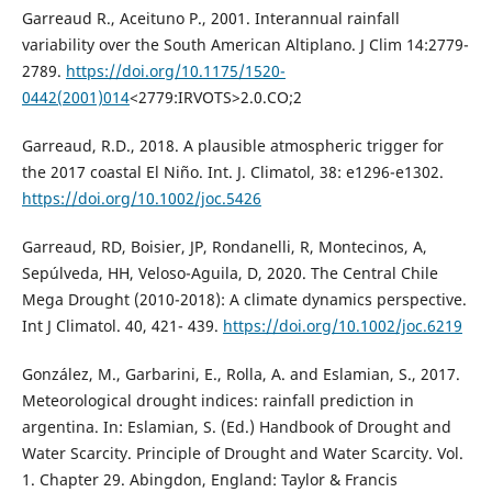
Garreaud R., Aceituno P., 2001. Interannual rainfall
variability over the South American Altiplano. J Clim 14:2779-
2789.
https://doi.org/10.1175/1520-
0442(2001)014
<2779:IRVOTS>2.0.CO;2
Garreaud, R.D., 2018. A plausible atmospheric trigger for
the 2017 coastal El Niño. Int. J. Climatol, 38: e1296-e1302.
https://doi.org/10.1002/joc.5426
Garreaud, RD, Boisier, JP, Rondanelli, R, Montecinos, A,
Sepúlveda, HH, Veloso-Aguila, D, 2020. The Central Chile
Mega Drought (2010-2018): A climate dynamics perspective.
Int J Climatol. 40, 421- 439.
https://doi.org/10.1002/joc.6219
González, M., Garbarini, E., Rolla, A. and Eslamian, S., 2017.
Meteorological drought indices: rainfall prediction in
argentina. In: Eslamian, S. (Ed.) Handbook of Drought and
Water Scarcity. Principle of Drought and Water Scarcity. Vol.
1. Chapter 29. Abingdon, England: Taylor & Francis