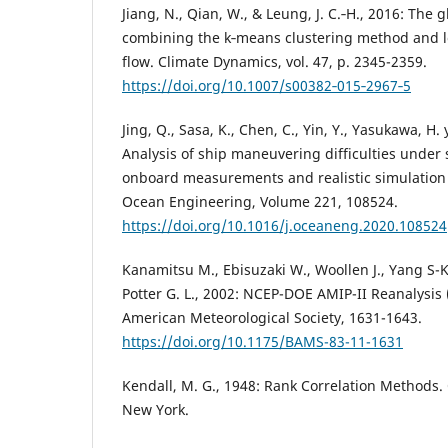
Jiang, N., Qian, W., & Leung, J. C.‐H., 2016: The
combining the k‐means clustering method and lo
flow. Climate Dynamics, vol. 47, p. 2345-2359.
https://doi.org/10.1007/s00382‐015‐2967‐5
Jing, Q., Sasa, K., Chen, C., Yin, Y., Yasukawa, H.
Analysis of ship maneuvering difficulties under
onboard measurements and realistic simulation
Ocean Engineering, Volume 221, 108524.
https://doi.org/10.1016/j.oceaneng.2020.108524
Kanamitsu M., Ebisuzaki W., Woollen J., Yang S-K., 
Potter G. L., 2002: NCEP-DOE AMIP-II Reanalysis (
American Meteorological Society, 1631-1643.
https://doi.org/10.1175/BAMS-83-11-1631
Kendall, M. G., 1948: Rank Correlation Methods. 
New York.