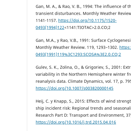
Gan, M. A., & Rao, V. B., 1994: The influence of 
transient disturbances. Monthly Weather Review, 
1141-1157.
https://doi.org/10.1175/1520-
0493(1994)122
<1141:TIOTAC>2.0.CO;2
Gan, M.A., y Rao, V.B., 1991: Surface Cyclogenes
Monthly Weather Review. 119, 1293–1302.
https
0493(1991)119%3C1293:SCOSA%3E2.0.CO;2
Gulev, S. K., Zolina, O., & Grigoriev, S., 2001: Ext
variability in the Northern Hemisphere winter
reanalysis data. Climate Dynamics, vol. 17, p. 79
https://doi.org/10.1007/s003820000145
Heij, C. y Knapp, S., 2015: Effects of wind stren
ship incident risk: Regional trends and seasonal
Research Part D: Transport and Environment, 37,
https://doi.org/10.1016/j.trd.2015.04.016