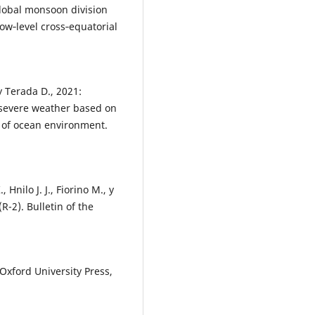
 global monsoon division
w‐level cross‐equatorial
 y Terada D., 2021:
 severe weather based on
 of ocean environment.
Hnilo J. J., Fiorino M., y
R-2). Bulletin of the
Oxford University Press,