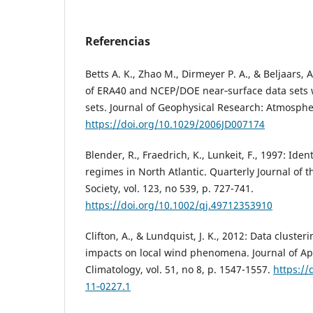
Referencias
Betts A. K., Zhao M., Dirmeyer P. A., & Beljaars,
of ERA40 and NCEP/DOE near‐surface data sets w
sets. Journal of Geophysical Research: Atmosphe
https://doi.org/10.1029/2006JD007174
Blender, R., Fraedrich, K., Lunkeit, F., 1997: Ident
regimes in North Atlantic. Quarterly Journal of 
Society, vol. 123, no 539, p. 727-741.
https://doi.org/10.1002/qj.49712353910
Clifton, A., & Lundquist, J. K., 2012: Data cluster
impacts on local wind phenomena. Journal of A
Climatology, vol. 51, no 8, p. 1547-1557.
https://
11‐0227.1