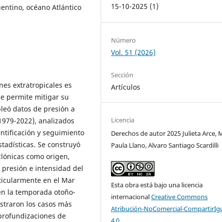
15-10-2025 (1)
gentino, océano Atlántico
Número
Vol. 51 (2026)
Sección
nes extratropicales es
Artículos
ue permite mitigar su
leó datos de presión a
Licencia
(1979-2022), analizados
ntificación y seguimiento
Derechos de autor 2025 Julieta Arce, 
tadísticas. Se construyó
Paula Llano, Alvaro Santiago Scardilli
iclónicas como origen,
 presión e intensidad del
rticularmente en el Mar
Esta obra está bajo una licencia
en la temporada otoño-
internacional
Creative Commons
istraron los casos más
Atribución-NoComercial-CompartirIg
 profundizaciones de
4.0
.