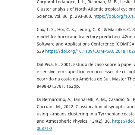
Corporal-Lodangco, I. L., Richman, M. B., Leslie, L
Cluster analysis of North Atlantic tropical cycl
Science, vol. 36, p. 293-300.
https://doi.org/10.1
Cox, T. S., Hoi, C. S., Leung, C. K., & Marofke, C.
model for hurricane trajectory prediction. 42n
Software and Applications Conference (COMPSAC).
539
https://doi.org/10.1109/COMPSAC.2018.102
Dal Piva, E., 2001: Estudo de caso sobre o papel 
e sensível em superfície em processos de ciclog
ocorrido na costa da América do Sul. Master The
8498-DTI/781, 162pp.
Di Bernardino, A., Iannarelli, A. M., Casadio, S., 
Cacciani, M., 2022: Classification of synoptic an
using k-means clustering in a Tyrrhenian coastal
and Atmospheric Physics, 134(2), 30.
https://do
00871-z