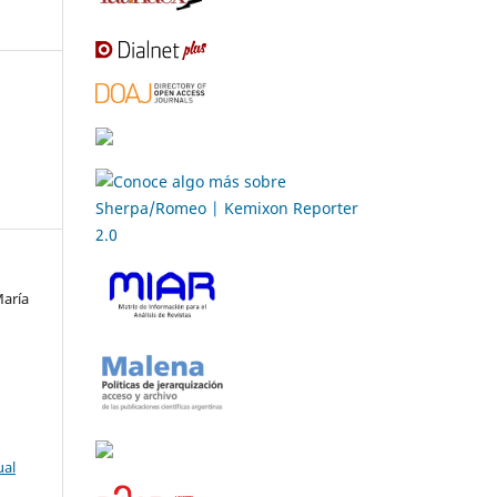
María
ual