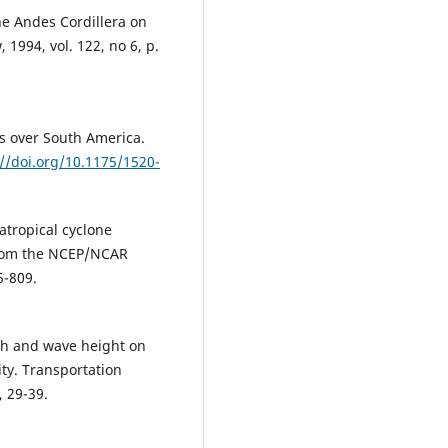
the Andes Cordillera on
1994, vol. 122, no 6, p.
is over South America.
://doi.org/10.1175/1520-
ratropical cyclone
 from the NCEP/NCAR
5-809.
gth and wave height on
ity. Transportation
 29-39.