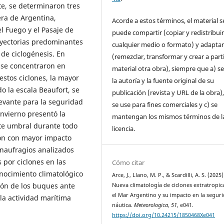
te, se determinaron tres
era de Argentina,
Acorde a estos términos, el material s
el Fuego y el Pasaje de
puede compartir (copiar y redistribui
rayectorias predominantes
cualquier medio o formato) y adapta
 de ciclogénesis. En
(remezclar, transformar y crear a parti
 se concentraron en
material otra obra), siempre que a) se
 estos ciclones, la mayor
la autoría y la fuente original de su
o la escala Beaufort, se
publicación (revista y URL de la obra)
evante para la seguridad
se use para fines comerciales y c) se
invierno presentó la
mantengan los mismos términos de l
te umbral durante todo
licencia.
ión con mayor impacto
 naufragios analizados
 por ciclones en las
Cómo citar
nocimiento climatológico
Arce, J., Llano, M. P., & Scardilli, A. S. (2025)
ión de los buques ante
Nueva climatología de ciclones extratropic
el Mar Argentino y su impacto en la segur
la actividad marítima
náutica.
Meteorologica
,
51
, e041.
https://doi.org/10.24215/1850468Xe041