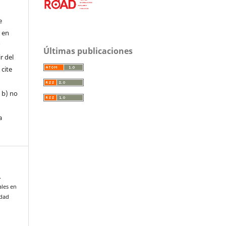
e
r en
r
Últimas publicaciones
r del
 cite
, b) no
a
.
ales en
idad