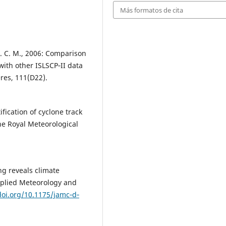
Más formatos de cita
 A. C. M., 2006: Comparison
ith other ISLSCP‐II data
res, 111(D22).
ification of cyclone track
the Royal Meteorological
ing reveals climate
pplied Meteorology and
doi.org/10.1175/jamc‐d‐