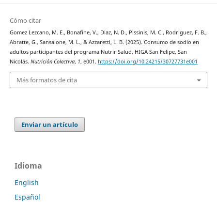
Cómo citar
Gomez Lezcano, M. E., Bonafine, V., Diaz, N. D., Pissinis, M. C., Rodriguez, F. B.,
Abratte, G., Sansalone, M. L., & Azzaretti, L. B. (2025). Consumo de sodio en
adultos participantes del programa Nutrir Salud, HIGA San Felipe, San
Nicolás.
Nutrición Colectiva
,
1
, e001.
https://doi.org/10.24215/30727731e001
Más formatos de cita
Enviar un artículo
Idioma
English
Español