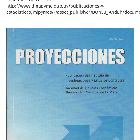
http://www.dinapyme.gub.uy/publicaciones-y-
estadisticas/mipymes/-/asset_publisher/BOhS3jJAndEh/docum