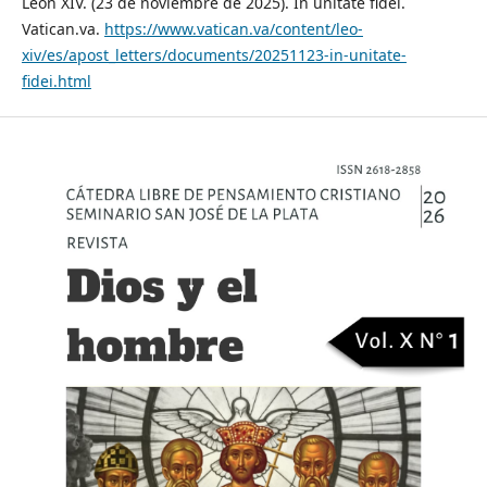
León XIV. (23 de noviembre de 2025). In unitate fidei.
Vatican.va.
https://www.vatican.va/content/leo-
xiv/es/apost_letters/documents/20251123-in-unitate-
fidei.html