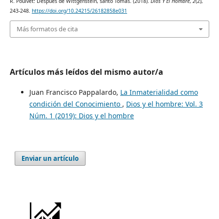
R. Pouivet: Después de Wittgenstein, santo Tomás. (2018).
Dios Y El Hombre
,
2
(2),
243-248.
https://doi.org/10.24215/26182858e031
Más formatos de cita
Artículos más leídos del mismo autor/a
Juan Francisco Pappalardo,
La Inmaterialidad como
condición del Conocimiento
,
Dios y el hombre: Vol. 3
Núm. 1 (2019): Dios y el hombre
Enviar un artículo