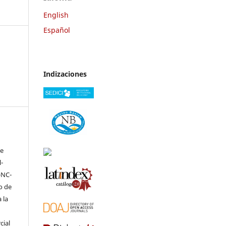
English
Español
Indizaciones
ve
-
-NC-
to de
 la
cial