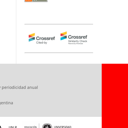
y periodicidad anual
s
rgentina