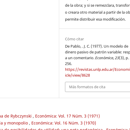
de la obra; y si se remezclara, transf
o creara otro material a partir de la o
permite distribuir esa modificación.
Cómo citar
De Pablo, . J. C. (1977). Un modelo de
dinero pasivo de patrón variable: res
a un comentario.
Económica
,
23
(3), p.
256.
https://revistas.unlp.edu.ar/Economi
icle/view/8628
Más formatos de cita
ma de Rybczynski
,
Económica: Vol. 17 Núm. 3 (1971)
da y monopolio
,
Económica: Vol. 16 Núm. 3 (1970)
tera de posibilidades de utilidad: una nota pedagógica
,
Económica: 