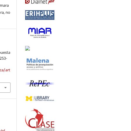
ormara
bra, no
puesta
 253-
ca/art
Vol.