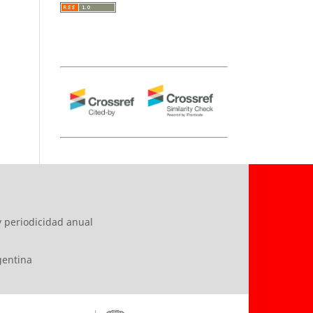
y periodicidad anual
s
rgentina