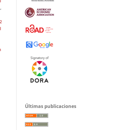
l
a
,
2
l
n
Últimas publicaciones