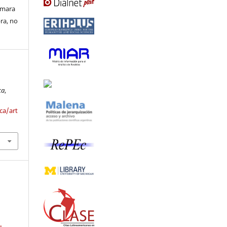
ormara
bra, no
ca
,
ca/art