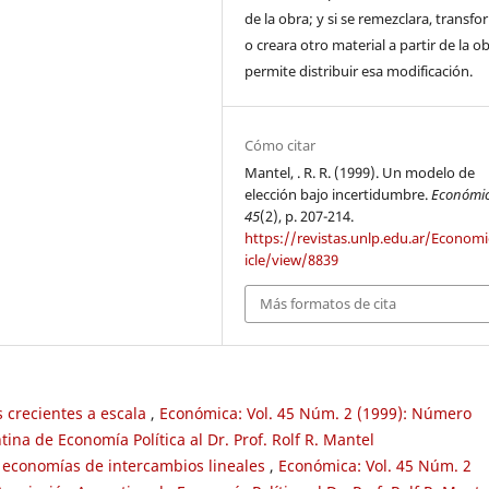
de la obra; y si se remezclara, transf
o creara otro material a partir de la o
permite distribuir esa modificación.
Cómo citar
Mantel, . R. R. (1999). Un modelo de
elección bajo incertidumbre.
Económi
45
(2), p. 207-214.
https://revistas.unlp.edu.ar/Economi
icle/view/8839
Más formatos de cita
s crecientes a escala
,
Económica: Vol. 45 Núm. 2 (1999): Número
ina de Economía Política al Dr. Prof. Rolf R. Mantel
n economías de intercambios lineales
,
Económica: Vol. 45 Núm. 2