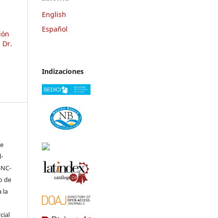
English
Español
ión
 Dr.
Indizaciones
ve
-
-NC-
to de
 la
cial