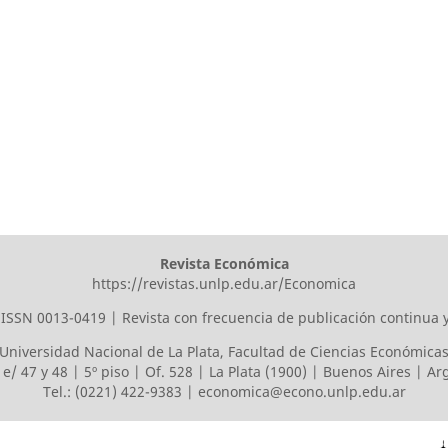
Revista Económica
https://revistas.unlp.edu.ar/Economica
ISSN 0013-0419 | Revista con frecuencia de publicación continua 
Universidad Nacional de La Plata
,
Facultad de Ciencias Económica
 e/ 47 y 48 | 5º piso | Of. 528 | La Plata (1900) | Buenos Aires | A
Tel.: (0221) 422-9383 |
economica@econo.unlp.edu.ar