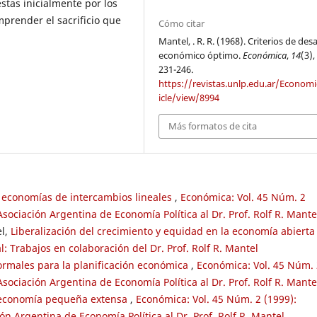
stas inicialmente por los
mprender el sacrificio que
Cómo citar
Mantel, . R. R. (1968). Criterios de des
económico óptimo.
Económica
,
14
(3),
231-246.
https://revistas.unlp.edu.ar/Economi
icle/view/8994
Más formatos de cita
n economías de intercambios lineales
,
Económica: Vol. 45 Núm. 2
ociación Argentina de Economía Política al Dr. Prof. Rolf R. Mante
el,
Liberalización del crecimiento y equidad en la economía abiert
: Trabajos en colaboración del Dr. Prof. Rolf R. Mantel
formales para la planificación económica
,
Económica: Vol. 45 Núm. 
ociación Argentina de Economía Política al Dr. Prof. Rolf R. Mante
 economía pequeña extensa
,
Económica: Vol. 45 Núm. 2 (1999):
n Argentina de Economía Política al Dr. Prof. Rolf R. Mantel