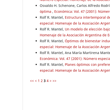
Osvaldo H. Schenone, Carlos Alfredo Rodrí
óptima
,
Económica: Vol. 47 (2001): Número
Rolf R. Mantel,
Estructura intertemporal d
especial: Homenaje de la Asociación Argent
Rolf R. Mantel,
Un modelo de elección baj
Homenaje de la Asociación Argentina de Eco
Rolf R. Mantel,
Óptimos de bienestar indu
especial: Homenaje de la Asociación Argent
Rolf R. Mantel, Ana María Martirena Mant
Económica: Vol. 47 (2001): Número especial
Rolf R. Mantel,
Planes óptimos con prefer
especial: Homenaje de la Asociación Argent
<<
<
1
2
3
4
>
>>