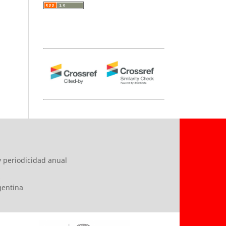
y periodicidad anual
s
rgentina