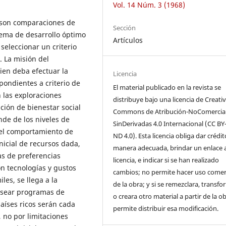
Vol. 14 Núm. 3 (1968)
 son comparaciones de
Sección
blema de desarrollo óptimo
Artículos
eleccionar un criterio
. La misión del
ien deba efectuar la
Licencia
pondientes a criterio de
El material publicado en la revista se
n las exploraciones
distribuye bajo una licencia de Creati
nción de bienestar social
Commons de Atribución-NoComercial
de de los niveles de
SinDerivadas 4.0 Internacional (CC BY
 el comportamiento de
ND 4.0). Esta licencia obliga dar crédi
nicial de recursos dada,
manera adecuada, brindar un enlace a
as de preferencias
licencia, e indicar si se han realizado
n tecnologías y gustos
cambios; no permite hacer uso comer
les, se llega a la
de la obra; y si se remezclara, transf
esear programas de
o creara otro material a partir de la o
países ricos serán cada
permite distribuir esa modificación.
 no por limitaciones