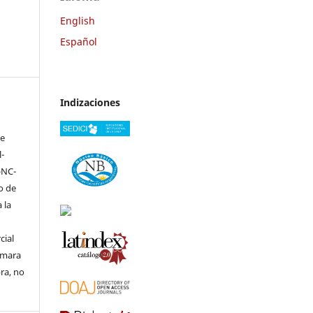
English
Español
Indizaciones
ve
-
-NC-
to de
 la
cial
ormara
bra, no