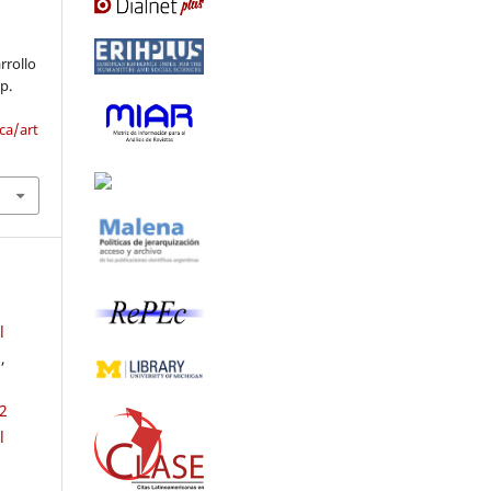
arrollo
 p.
ca/art
l
a
,
2
l